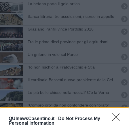
La befana porta il gelo artico
Banca Etruria, tre assoluzioni, ricorso in appello
Graziano Panfili vince Portfolio 2016
Tra le prime dieci province per gli agriturismi
Un grifone in volo sul Parco
"Io non rischio" a Pratovecchio e Stia
Il cardinale Bassetti nuovo presidente della Cei
Le più belle chiese nella roccia? C'è la Verna
"Compro oro" da non confondere con "orafo"
"Era la nostra casa" al Dovizi
QUInewsCasentino.it -
Do Not Process My
Personal Information