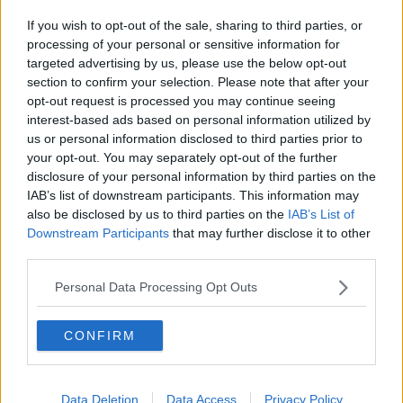
Nexive è il nuovo soggetto che recapiti gli atti
If you wish to opt-out of the sale, sharing to third parties, or
processing of your personal or sensitive information for
Arriva il Giro d'Italia
targeted advertising by us, please use the below opt-out
section to confirm your selection. Please note that after your
Food economy, il cibo dalla tradizione al web 2.0
opt-out request is processed you may continue seeing
interest-based ads based on personal information utilized by
Il Parco su Canale 5
us or personal information disclosed to third parties prior to
your opt-out. You may separately opt-out of the further
"Tutti x Uno", il "concertone per Thomas"
disclosure of your personal information by third parties on the
IAB’s list of downstream participants. This information may
Affetta da Moyamoya dà alla luce un bimbo sano
also be disclosed by us to third parties on the
IAB’s List of
Downstream Participants
that may further disclose it to other
Vacanze 2015, agriturismi aretini +3%
third parties.
Via alle domande per l'inclusione attiva
Personal Data Processing Opt Outs
Miss Miluna a Bibbiena
CONFIRM
Itis scuola vincente
Data Deletion
Data Access
Privacy Policy
Via al progetto "Merito" di Prospettiva Casentino