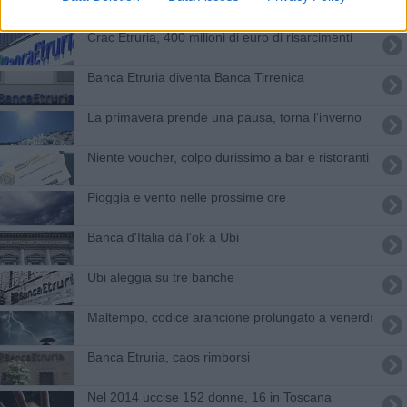
Crac Etruria, 400 milioni di euro di risarcimenti
Banca Etruria diventa Banca Tirrenica
La primavera prende una pausa, torna l'inverno
Niente voucher, colpo durissimo a bar e ristoranti
Pioggia e vento nelle prossime ore
Banca d'Italia dà l'ok a Ubi
Ubi aleggia su tre banche
Maltempo, codice arancione prolungato a venerdì
Banca Etruria, caos rimborsi
Nel 2014 uccise 152 donne, 16 in Toscana