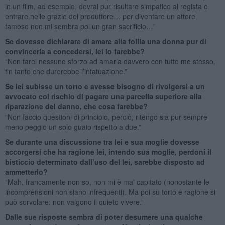
in un film, ad esempio, dovrai pur risultare simpatico al regista o
entrare nelle grazie del produttore… per diventare un attore
famoso non mi sembra poi un gran sacrificio…”
Se dovesse dichiarare di amare alla follia una donna pur di
convincerla a concedersi, lei lo farebbe?
“Non farei nessuno sforzo ad amarla davvero con tutto me stesso,
fin tanto che durerebbe l’infatuazione.”
Se lei subisse un torto e avesse bisogno di rivolgersi a un
avvocato col rischio di pagare una parcella superiore alla
riparazione del danno, che cosa farebbe?
“Non faccio questioni di principio, perciò, ritengo sia pur sempre
meno peggio un solo guaio rispetto a due.”
Se durante una discussione tra lei e sua moglie dovesse
accorgersi che ha ragione lei, intendo sua moglie, perdoni il
bisticcio determinato dall’uso del lei, sarebbe disposto ad
ammetterlo?
“Mah, francamente non so, non mi è mai capitato (nonostante le
incomprensioni non siano infrequenti). Ma poi su torto e ragione si
può sorvolare: non valgono il quieto vivere.”
Dalle sue risposte sembra di poter desumere una qualche