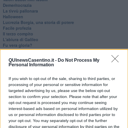
Demeritocrazia
La tivvù pallonara
Halloween
​Lucrezia Borgia, una storia di potere
Facile profezia
Il terzo compito
L'abiura di Galileo
Fu vera gloria?
La guerricciola delle due rose
La truffa all'anziano
QUInewsCasentino.it -
Do Not Process My
Alla fermata dell'autobus
Personal Information
La repressione sessuale per sentito dire
Diseducazione televisiva e inerzia della politica
If you wish to opt-out of the sale, sharing to third parties, or
Foto storica
processing of your personal or sensitive information for
Esequie solenni
Nostalgia del sangue blu
targeted advertising by us, please use the below opt-out
Teste calde
section to confirm your selection. Please note that after your
Non avere e non essere
opt-out request is processed you may continue seeing
Armiamoci e... avviatevi
interest-based ads based on personal information utilized by
Da Capodanno a Carnevale
us or personal information disclosed to third parties prior to
Schizzi di fango
your opt-out. You may separately opt-out of the further
Sor-riso amaro
disclosure of your personal information by third parties on the