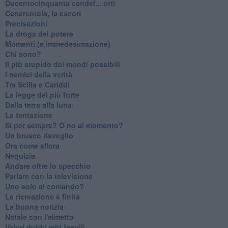
Ducentocinquanta candel... otti
Cenerentola, la escort
Precisazioni
La droga del potere
Momenti (e immedesimazione)
Chi sono?
Il più stupido dei mondi possibili
I nemici della verità
Tra Scilla e Cariddi
La legge del più forte
Dalla terra alla luna
La tentazione
​Sì per sempre? O no al momento?
Un brusco risveglio
Ora come allora
Nequizia
Andare oltre lo specchio
Parlare con la televisione
Uno solo al comando?
La ricreazione è finita
La buona notizia
Natale con l'elmetto
Valori dubbi miti fasulli