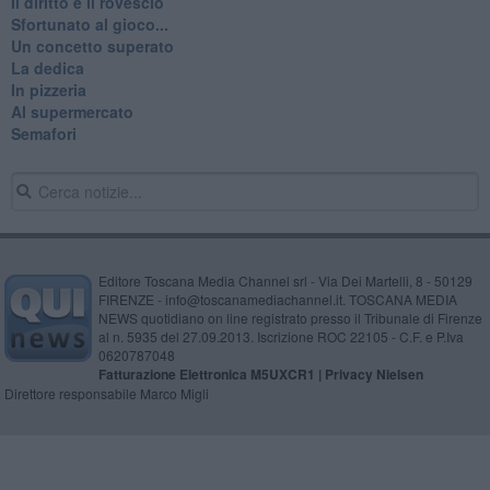
Il diritto e il rovescio
Sfortunato al gioco...
Un concetto superato
La dedica
In pizzeria
Al supermercato
Semafori
Editore Toscana Media Channel srl - Via Dei Martelli, 8 - 50129
FIRENZE - info@toscanamediachannel.it. TOSCANA MEDIA
NEWS quotidiano on line registrato presso il Tribunale di Firenze
al n. 5935 del 27.09.2013. Iscrizione ROC 22105 - C.F. e P.Iva
0620787048
Fatturazione Elettronica M5UXCR1 |
Privacy Nielsen
Direttore responsabile Marco Migli
Powered by
Aperion.it