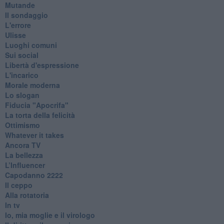
Mutande
Il sondaggio
L'errore
Ulisse
Luoghi comuni
Sui social
Libertà d'espressione
L'incarico
Morale moderna
Lo slogan
Fiducia "Apocrifa"
La torta della felicità
Ottimismo
Whatever it takes
Ancora TV
La bellezza
L’Influencer
​Capodanno 2222
Il ceppo
Alla rotatoria
In tv
Io, mia moglie e il virologo