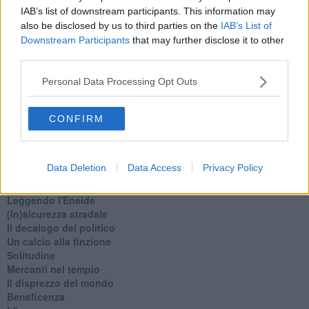
Fine anno al ristorante
IAB’s list of downstream participants. This information may
La festa di Capodanno
also be disclosed by us to third parties on the
IAB’s List of
Natale 2024
Downstream Participants
that may further disclose it to other
Re e regnanti
third parties.
A noi interessa il dito non la luna
Come rubare allo stato e vivere felici
Personal Data Processing Opt Outs
Una performance
Il compagno
​Io (allo specchio)
CONFIRM
Tramonto
Passato, presente, futuro
La virtù del non fare
Data Deletion
Data Access
Privacy Policy
Il giorno dei saldi
L'ultimo post
Leggendo l'Eneide
​(In)sicurezza stradale
Il decalogo del politico
Un calcio alla finzione
Solitudine
Mercanti nel tempio
Il disprezzo del mondo
Beneficenza