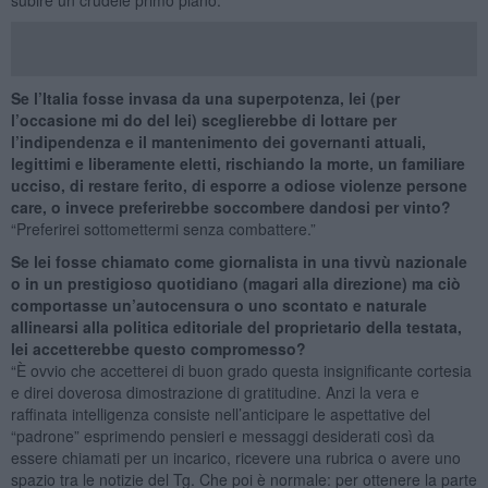
Se l’Italia fosse invasa da una superpotenza, lei (per
l’occasione mi do del lei) sceglierebbe di lottare per
l’indipendenza e il mantenimento dei governanti attuali,
legittimi e liberamente eletti, rischiando la morte, un familiare
ucciso, di restare ferito, di esporre a odiose violenze persone
care, o invece preferirebbe soccombere dandosi per vinto?
“Preferirei sottomettermi senza combattere.”
Se lei fosse chiamato come giornalista in una tivvù nazionale
o in un prestigioso quotidiano (magari alla direzione) ma ciò
comportasse un’autocensura o uno scontato e naturale
allinearsi alla politica editoriale del proprietario della testata,
lei accetterebbe questo compromesso?
“È ovvio che accetterei di buon grado questa insignificante cortesia
e direi doverosa dimostrazione di gratitudine. Anzi la vera e
raffinata intelligenza consiste nell’anticipare le aspettative del
“padrone” esprimendo pensieri e messaggi desiderati così da
essere chiamati per un incarico, ricevere una rubrica o avere uno
spazio tra le notizie del Tg. Che poi è normale: per ottenere la parte