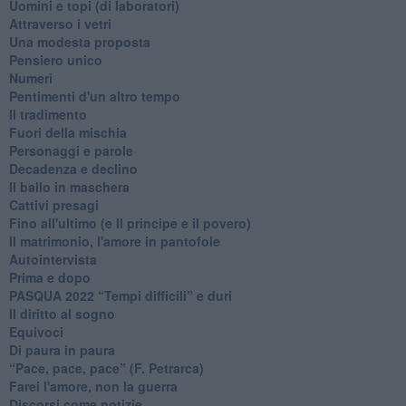
Uomini e topi (di laboratori)
Attraverso i vetri
Una modesta proposta
Pensiero unico
Numeri
Pentimenti d'un altro tempo
Il tradimento
Fuori della mischia
Personaggi e parole
Decadenza e declino
Il ballo in maschera
Cattivi presagi
Fino all'ultimo (e Il principe e il povero)
Il matrimonio, l'amore in pantofole
Autointervista
Prima e dopo
​PASQUA 2022 “Tempi difficili” e duri
Il diritto al sogno
Equivoci
Di paura in paura
​“Pace, pace, pace” (F. Petrarca)
Farei l'amore, non la guerra
Discorsi come notizie