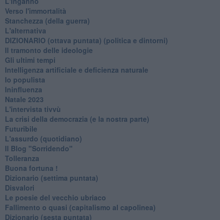
L'inganno
Verso l'immortalità
Stanchezza (della guerra)
L'alternativa
​DIZIONARIO (ottava puntata) (politica e dintorni)
Il tramonto delle ideologie
Gli ultimi tempi
Intelligenza artificiale e deficienza naturale
Io populista
Ininfluenza
Natale 2023
L'intervista tivvù
La crisi della democrazia (e la nostra parte)
Futuribile
L'assurdo (quotidiano)
Il Blog "Sorridendo"
Tolleranza
Buona fortuna !
​Dizionario (settima puntata)
Disvalori
Le poesie del vecchio ubriaco
Fallimento o quasi (capitalismo al capolinea)
Dizionario (sesta puntata)