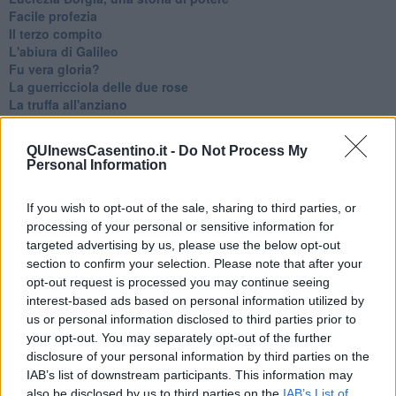
Facile profezia
Il terzo compito
L'abiura di Galileo
Fu vera gloria?
La guerricciola delle due rose
La truffa all'anziano
Alla fermata dell'autobus
La repressione sessuale per sentito dire
QUInewsCasentino.it -
Do Not Process My
Diseducazione televisiva e inerzia della politica
Personal Information
Foto storica
Esequie solenni
If you wish to opt-out of the sale, sharing to third parties, or
Nostalgia del sangue blu
processing of your personal or sensitive information for
Teste calde
Non avere e non essere
targeted advertising by us, please use the below opt-out
Armiamoci e... avviatevi
section to confirm your selection. Please note that after your
Da Capodanno a Carnevale
opt-out request is processed you may continue seeing
Schizzi di fango
interest-based ads based on personal information utilized by
Sor-riso amaro
us or personal information disclosed to third parties prior to
Fine anno al ristorante
your opt-out. You may separately opt-out of the further
La festa di Capodanno
disclosure of your personal information by third parties on the
Natale 2024
IAB’s list of downstream participants. This information may
Re e regnanti
also be disclosed by us to third parties on the
IAB’s List of