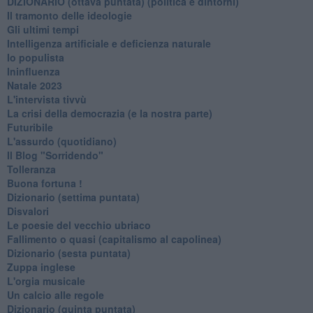
​DIZIONARIO (ottava puntata) (politica e dintorni)
Il tramonto delle ideologie
Gli ultimi tempi
Intelligenza artificiale e deficienza naturale
Io populista
Ininfluenza
Natale 2023
L'intervista tivvù
La crisi della democrazia (e la nostra parte)
Futuribile
L'assurdo (quotidiano)
Il Blog "Sorridendo"
Tolleranza
Buona fortuna !
​Dizionario (settima puntata)
Disvalori
Le poesie del vecchio ubriaco
Fallimento o quasi (capitalismo al capolinea)
Dizionario (sesta puntata)
Zuppa inglese
L'orgia musicale
Un calcio alle regole
Dizionario (quinta puntata)