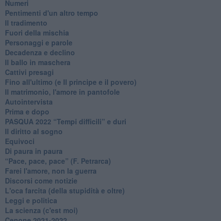
Numeri
Pentimenti d'un altro tempo
Il tradimento
Fuori della mischia
Personaggi e parole
Decadenza e declino
Il ballo in maschera
Cattivi presagi
Fino all'ultimo (e Il principe e il povero)
Il matrimonio, l'amore in pantofole
Autointervista
Prima e dopo
​PASQUA 2022 “Tempi difficili” e duri
Il diritto al sogno
Equivoci
Di paura in paura
​“Pace, pace, pace” (F. Petrarca)
Farei l'amore, non la guerra
Discorsi come notizie
L'oca farcita (della stupidità e oltre)
Leggi e politica
La scienza (c'est moi)
Cenone 2021-2022