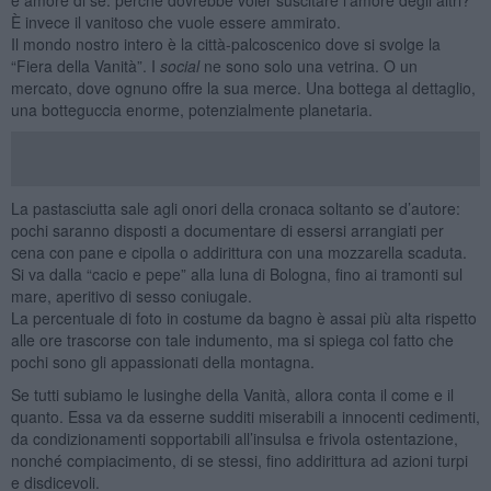
È invece il vanitoso che vuole essere ammirato.
Il mondo nostro intero è la città-palcoscenico dove si svolge la
“Fiera della Vanità”. I
social
ne sono solo una vetrina. O un
mercato, dove ognuno offre la sua merce. Una bottega al dettaglio,
una botteguccia enorme, potenzialmente planetaria.
La pastasciutta sale agli onori della cronaca soltanto se d’autore:
pochi saranno disposti a documentare di essersi arrangiati per
cena con pane e cipolla o addirittura con una mozzarella scaduta.
Si va dalla “cacio e pepe” alla luna di Bologna, fino ai tramonti sul
mare, aperitivo di sesso coniugale.
La percentuale di foto in costume da bagno è assai più alta rispetto
alle ore trascorse con tale indumento, ma si spiega col fatto che
pochi sono gli appassionati della montagna.
Se tutti subiamo le lusinghe della Vanità, allora conta il come e il
quanto. Essa va da esserne sudditi miserabili a innocenti cedimenti,
da condizionamenti sopportabili all’insulsa e frivola ostentazione,
nonché compiacimento, di se stessi, fino addirittura ad azioni turpi
e disdicevoli.