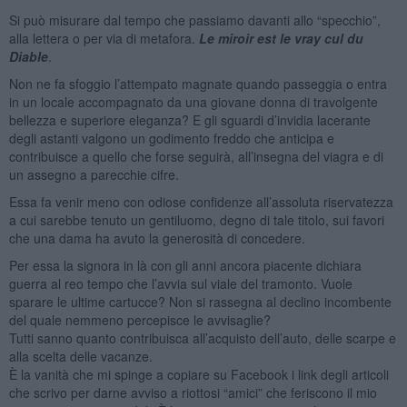
Si può misurare dal tempo che passiamo davanti allo “specchio”,
alla lettera o per via di metafora.
Le miroir est le vray cul du
Diable
.
Non ne fa sfoggio l’attempato magnate quando passeggia o entra
in un locale accompagnato da una giovane donna di travolgente
bellezza e superiore eleganza? E gli sguardi d’invidia lacerante
degli astanti valgono un godimento freddo che anticipa e
contribuisce a quello che forse seguirà, all’insegna del viagra e di
un assegno a parecchie cifre.
Essa fa venir meno con odiose confidenze all’assoluta riservatezza
a cui sarebbe tenuto un gentiluomo, degno di tale titolo, sui favori
che una dama ha avuto la generosità di concedere.
Per essa la signora in là con gli anni ancora piacente dichiara
guerra al reo tempo che l’avvia sul viale del tramonto. Vuole
sparare le ultime cartucce? Non si rassegna al declino incombente
del quale nemmeno percepisce le avvisaglie?
Tutti sanno quanto contribuisca all’acquisto dell’auto, delle scarpe e
alla scelta delle vacanze.
È la vanità che mi spinge a copiare su Facebook i link degli articoli
che scrivo per darne avviso a riottosi “amici” che feriscono il mio