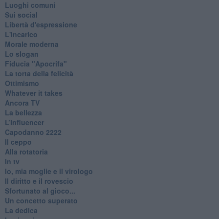
Luoghi comuni
Sui social
Libertà d'espressione
L'incarico
Morale moderna
Lo slogan
Fiducia "Apocrifa"
La torta della felicità
Ottimismo
Whatever it takes
Ancora TV
La bellezza
L’Influencer
​Capodanno 2222
Il ceppo
Alla rotatoria
In tv
Io, mia moglie e il virologo
Il diritto e il rovescio
Sfortunato al gioco...
Un concetto superato
La dedica