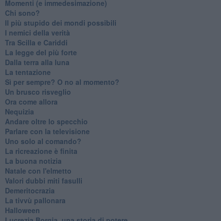
Momenti (e immedesimazione)
Chi sono?
Il più stupido dei mondi possibili
I nemici della verità
Tra Scilla e Cariddi
La legge del più forte
Dalla terra alla luna
La tentazione
​Sì per sempre? O no al momento?
Un brusco risveglio
Ora come allora
Nequizia
Andare oltre lo specchio
Parlare con la televisione
Uno solo al comando?
La ricreazione è finita
La buona notizia
Natale con l'elmetto
Valori dubbi miti fasulli
Demeritocrazia
La tivvù pallonara
Halloween
​Lucrezia Borgia, una storia di potere