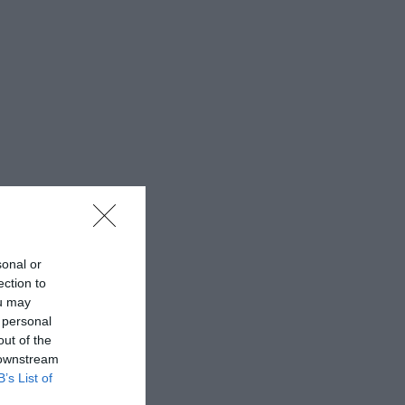
sonal or
ection to
ou may
 personal
out of the
 downstream
B’s List of