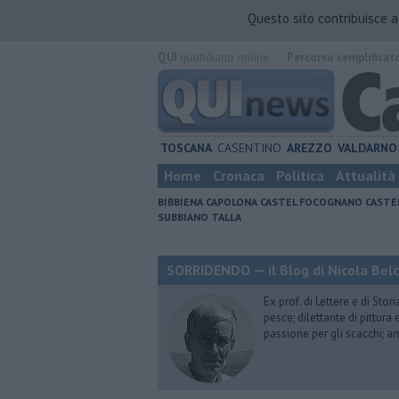
Questo sito contribuisce 
QUI
quotidiano online.
Percorso semplificat
TOSCANA
CASENTINO
AREZZO
VALDARNO
Home
Cronaca
Politica
Attualità
BIBBIENA
CAPOLONA
CASTEL FOCOGNANO
CASTE
SUBBIANO
TALLA
SORRIDENDO — il Blog di Nicola Belc
Ex prof. di Lettere e di Sto
pesce; dilettante di pittura
passione per gli scacchi; a