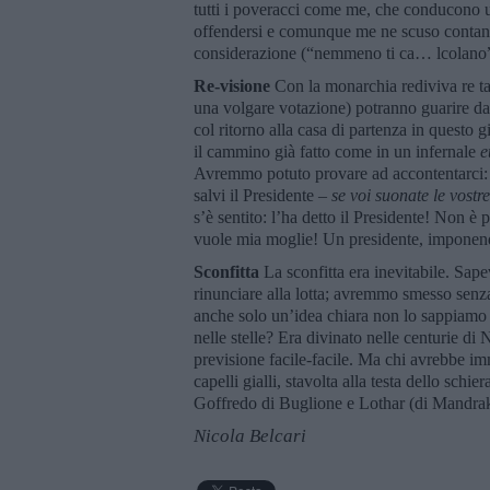
tutti i poveracci come me, che conducono un
offendersi e comunque me ne scuso contando
considerazione (“nemmeno ti ca… lcolano”)
Re-visione
Con la monarchia rediviva re tau
una volgare votazione) potranno guarire dall
col ritorno alla casa di partenza in questo g
il cammino già fatto come in un infernale
e
Avremmo potuto provare ad accontentarci: s
salvi il Presidente –
se voi suonate le vostr
s’è sentito: l’ha detto il Presidente! Non è p
vuole mia moglie! Un presidente, imponend
Sconfitta
La sconfitta era inevitabile. Sa
rinunciare alla lotta; avremmo smesso se
anche solo un’idea chiara non lo sappiamo ma
nelle stelle? Era divinato nelle centurie d
previsione facile-facile. Ma chi avrebbe i
capelli gialli, stavolta alla testa dello sch
Goffredo di Buglione e Lothar (di Mandrake
Nicola Belcari