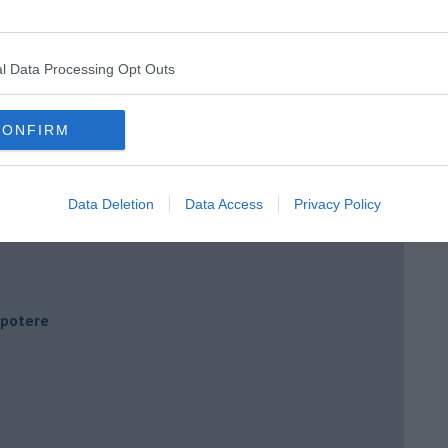
l Data Processing Opt Outs
CONFIRM
Data Deletion
Data Access
Privacy Policy
i potere