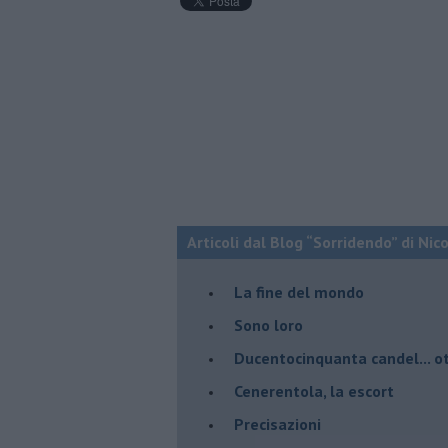
Articoli dal Blog “Sorridendo” di Nic
La fine del mondo
Sono loro
Ducentocinquanta candel... ot
Cenerentola, la escort
Precisazioni