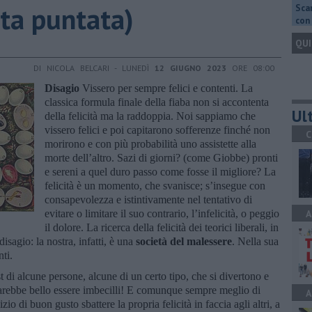
nta puntata)
Scar
con 
QUI
DI NICOLA BELCARI - LUNEDÌ
12 GIUGNO 2023
ORE 08:00
Disagio
Vissero per sempre felici e contenti. La
classica formula finale della fiaba non si accontenta
Ult
della felicità ma la raddoppia. Noi sappiamo che
vissero felici e poi capitarono sofferenze finché non
C
morirono e con più probabilità uno assistette alla
morte dell’altro. Sazi di giorni? (come Giobbe) pronti
e sereni a quel duro passo come fosse il migliore? La
felicità è un momento, che svanisce; s’insegue con
consapevolezza e istintivamente nel tentativo di
evitare o limitare il suo contrario, l’infelicità, o peggio
A
il dolore. La ricerca della felicità dei teorici liberali, in
sagio: la nostra, infatti, è una
società del malessere
. Nella sua
nti.
di alcune persone, alcune di un certo tipo, che si divertono e
sarebbe bello essere imbecilli! E comunque sempre meglio di
A
zio di buon gusto sbattere la propria felicità in faccia agli altri, a