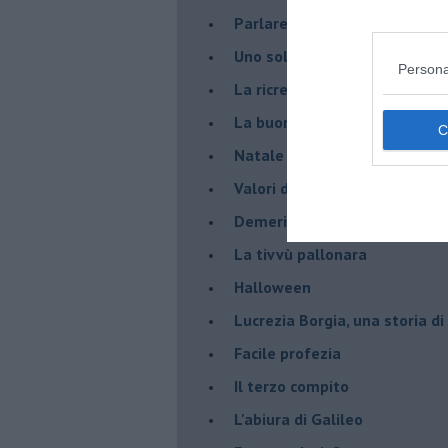
Parlare con la televisione
Uno solo al comando?
Persona
La ricreazione è finita
La buona notizia
Natale con l'elmetto
Valori dubbi miti fasulli
Demeritocrazia
La tivvù pallonara
Halloween
​Lucrezia Borgia, una storia d
Facile profezia
Il terzo compito
L'abiura di Galileo