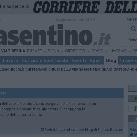
alla audience di
o
Aggiornato alle 18:50
METE
Vene
VALTIBERINA
FIRENZE
SIENA
GROSSETO
PRATO
LIVORNO
PI
Lavoro
Cultura e Spettacolo
Eventi
Sport
Blog
Intervi
L SAN NICCOLÒ
CHITIGNANO
CHIUSI DELLA VERNA
MONTEMIGNAIO
ORTIGNANO-
ari
ria dell’arte, ex bibliotecario; ex giovane, ex sano come un
 e composizione artistica, giocatore di dama, con la
mante della parola scritta
Q
Vedi tutti gli articoli del blog di Nicola Belcari
A L
di 