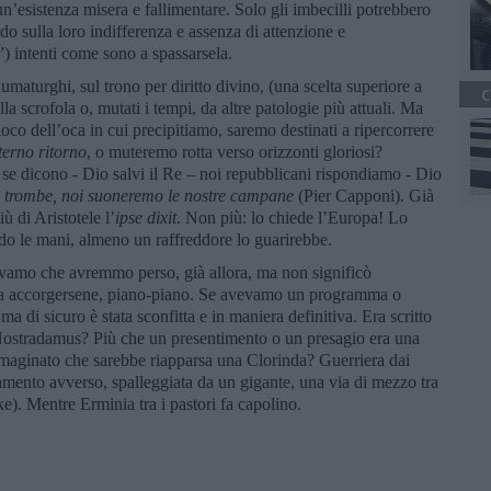
’esistenza misera e fallimentare. Solo gli imbecilli potrebbero
 sulla loro indifferenza e assenza di attenzione e
 intenti come sono a spassarsela.
maturghi, sul trono per diritto divino, (una scelta superiore a
C
a scrofola o, mutati i tempi, da altre patologie più attuali. Ma
ioco dell’oca in cui precipitiamo, saremo destinati a ripercorrere
terno ritorno
, o muteremo rotta verso orizzonti gloriosi?
e dicono - Dio salvi il Re – noi repubblicani rispondiamo - Dio
e trombe,
noi suoneremo le nostre campane
(Pier Capponi). Già
iù di Aristotele l’
ipse dixit
. Non più: lo chiede l’Europa! Lo
o le mani, almeno un raffreddore lo guarirebbe.
pevamo che avremmo perso, già allora, ma non significò
nza accorgersene, piano-piano. Se avevamo un programma o
 di sicuro è stata sconfitta e in maniera definitiva. Era scritto
i Nostradamus? Più che un presentimento o un presagio era una
mmaginato che sarebbe riapparsa una Clorinda? Guerriera dai
ieramento avverso, spalleggiata da un gigante, una via di mezzo tra
). Mentre Erminia tra i pastori fa capolino.