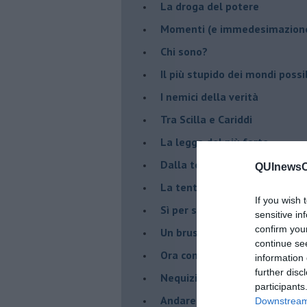
La droga del potere
Momenti (e immedesimazion
Chi sono?
Il più stupido dei mondi possib
I nemici della verità
Tra Scilla e Cariddi
La legge del più forte
Dalla terra alla luna
QUInewsCa
La tentazione
If you wish 
​Sì per sempre? O no al mom
sensitive in
confirm you
Un brusco risveglio
continue se
Ora come allora
information 
further disc
Nequizia
participants
Andare oltre lo specchio
Downstream 