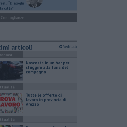
selli “Dialoghi
la città"
Condoglianze
imi articoli
Vedi tutti
ronaca
Nascosta in un bar per
sfuggire alla furia del
compagno
ttualità
​Tutte le offerte di
lavoro in provincia di
Arezzo
ttualità