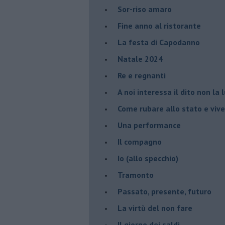
Sor-riso amaro
Fine anno al ristorante
La festa di Capodanno
Natale 2024
Re e regnanti
A noi interessa il dito non la 
Come rubare allo stato e viver
Una performance
Il compagno
​Io (allo specchio)
Tramonto
Passato, presente, futuro
La virtù del non fare
Il giorno dei saldi