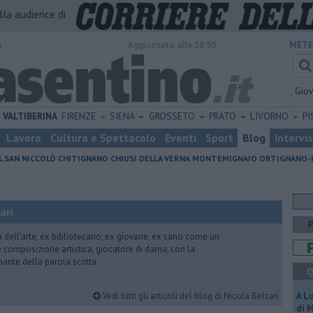
alla audience di
o
Aggiornato alle 18:50
METE
Gio
VALTIBERINA
FIRENZE
SIENA
GROSSETO
PRATO
LIVORNO
PI
Lavoro
Cultura e Spettacolo
Eventi
Sport
Blog
Intervi
L SAN NICCOLÒ
CHITIGNANO
CHIUSI DELLA VERNA
MONTEMIGNAIO
ORTIGNANO-
ari
ria dell’arte, ex bibliotecario; ex giovane, ex sano come un
 e composizione artistica, giocatore di dama, con la
mante della parola scritta
Q
Vedi tutti gli articoli del blog di Nicola Belcari
A L
di 