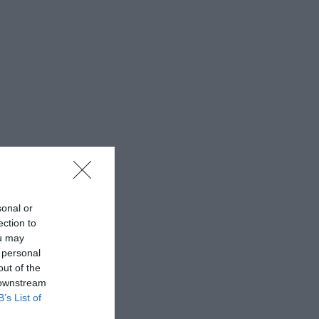
sonal or
ection to
ou may
 personal
out of the
 downstream
B’s List of