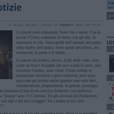
otizie
Scar
con 
QUI
DI NICOLA BELCARI - GIOVEDÌ
17 FEBBRAIO 2022
ORE 07:30
Le parole sono importanti. Sono vita e morte. Con le
parole l’Uomo costruisce se stesso con gli altri. Si
Ult
tramutano in vita. Sono quelle dell’amante, del padre,
della madre, dell’amico. Sono quelle del dolore, dei
C
sentimenti, le prime e le ultime…
Le parole dei politici, invece, il più delle volte, sono
come un fuoco di paglia che non scalda il cuore, non
scuotono l’animo, sono vuote. Fanno notizia se
annunciano decisioni o provvedimenti, però sono
A
spacciate per notizie anche quando sono solo idee,
considerazioni, proponimenti. In genere, purtroppo,
o emissioni d’aria di un esercizio fonatorio con mediocre
Sulla “piazza” non c’è Cicerone. Tra gli avvocati del Parlamento
 suo stile e del suo coraggio? Tra i leader (o tra i loro
e”?
A
 che non va o di ciò che andrebbe fatto, allora ci si potrebbe