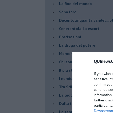
La fine del mondo
Sono loro
Ducentocinquanta candel... ot
Cenerentola, la escort
Precisazioni
La droga del potere
Momenti (e immedesimazion
Chi sono?
QUInewsCa
Il più stupido dei mondi possib
If you wish 
I nemici della verità
sensitive in
confirm you
Tra Scilla e Cariddi
continue se
La legge del più forte
information 
further disc
Dalla terra alla luna
participants
Downstream 
La tentazione