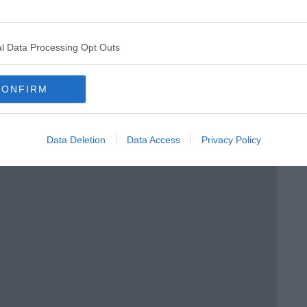
ento?
l Data Processing Opt Outs
CONFIRM
Data Deletion
Data Access
Privacy Policy