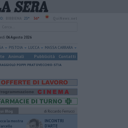
23°
36°
O:
BIBBIENA
QuiNews.net
vedì
06 Agosto 2026
SA
PISTOIA
LUCCA
MASSA CARRARA
ste
Animali
Pubblicità
Contatti
RAGGIOLO
POPPI
PRATOVECCHIO-STIA
ui Blog
di Riccardo Ferrucci
INCONTRI
ucca la mostra
D'ARTE
Marcello