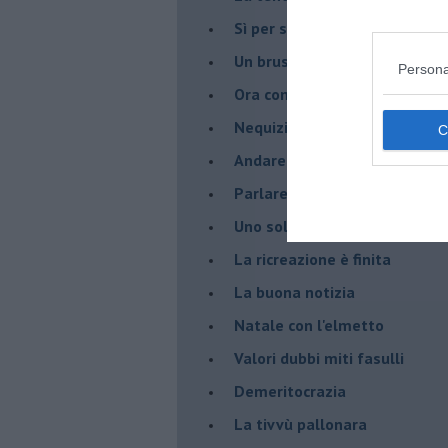
​Sì per sempre? O no al mom
Un brusco risveglio
Persona
Ora come allora
Nequizia
Andare oltre lo specchio
Parlare con la televisione
Uno solo al comando?
La ricreazione è finita
La buona notizia
Natale con l'elmetto
Valori dubbi miti fasulli
Demeritocrazia
La tivvù pallonara