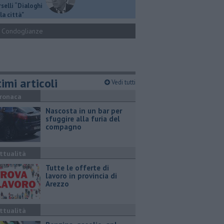
selli “Dialoghi
la città"
Condoglianze
imi articoli
Vedi tutti
ronaca
Nascosta in un bar per
sfuggire alla furia del
compagno
ttualità
​Tutte le offerte di
lavoro in provincia di
Arezzo
ttualità