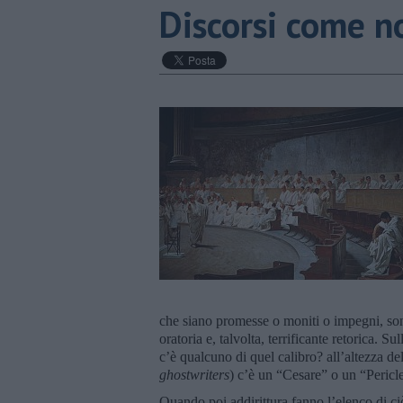
Discorsi come n
che siano promesse o moniti o impegni, son
oratoria e, talvolta, terrificante retorica. 
c’è qualcuno di quel calibro? all’altezza del
ghostwriters
) c’è un “Cesare” o un “Pericl
Quando poi addirittura fanno l’elenco di ciò