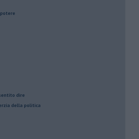
i potere
entito dire
rzia della politica