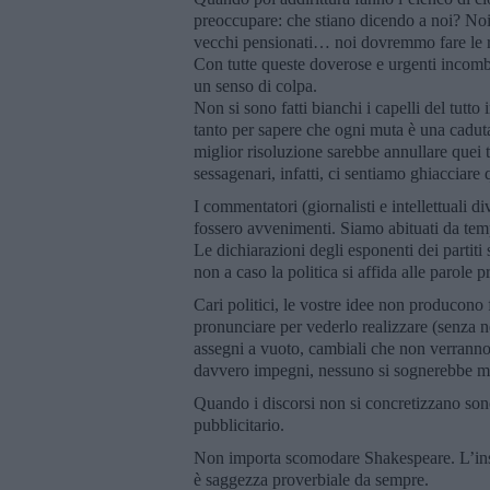
preoccupare: che stiano dicendo a noi? Noi 
vecchi pensionati… noi dovremmo fare le rifo
Con tutte queste doverose e urgenti incombe
un senso di colpa.
Non si sono fatti bianchi i capelli del tutt
tanto per sapere che ogni muta è una caduta
miglior risoluzione sarebbe annullare quei 
sessagenari, infatti, ci sentiamo ghiacciare
I commentatori (giornalisti e intellettuali di
fossero avvenimenti. Siamo abituati da tempo
Le dichiarazioni degli esponenti dei partiti
non a caso la politica si affida alle parole 
Cari politici, le vostre idee non producono f
pronunciare per vederlo realizzare (senza ne
assegni a vuoto, cambiali che non verrann
davvero impegni, nessuno si sognerebbe mai
Quando i discorsi non si concretizzano sono 
pubblicitario.
Non importa scomodare Shakespeare. L’insof
è saggezza proverbiale da sempre.