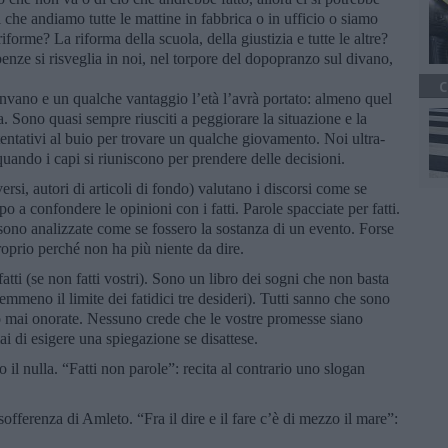
che andiamo tutte le mattine in fabbrica o in ufficio o siamo
rme? La riforma della scuola, della giustizia e tutte le altre?
nze si risveglia in noi, nel torpore del dopopranzo sul divano,
C
o invano e un qualche vantaggio l’età l’avrà portato: almeno quel
. Sono quasi sempre riusciti a peggiorare la situazione e la
tentativi al buio per trovare un qualche giovamento. Noi ultra-
 quando i capi si riuniscono per prendere delle decisioni.
versi, autori di articoli di fondo) valutano i discorsi come se
 a confondere le opinioni con i fatti. Parole spacciate per fatti.
 sono analizzate come se fossero la sostanza di un evento. Forse
proprio perché non ha più niente da dire.
atti (se non fatti vostri). Sono un libro dei sogni che non basta
mmeno il limite dei fatidici tre desideri). Tutti sanno che sono
o mai onorate. Nessuno crede che le vostre promesse siano
 di esigere una spiegazione se disattese.
il nulla. “Fatti non parole”: recita al contrario uno slogan
ferenza di Amleto. “Fra il dire e il fare c’è di mezzo il mare”: