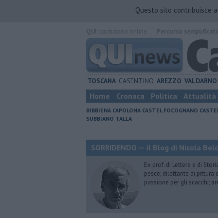
Questo sito contribuisce 
QUI
quotidiano online.
Percorso semplificat
TOSCANA
CASENTINO
AREZZO
VALDARNO
Home
Cronaca
Politica
Attualità
BIBBIENA
CAPOLONA
CASTEL FOCOGNANO
CASTE
SUBBIANO
TALLA
SORRIDENDO — il Blog di Nicola Belc
Ex prof. di Lettere e di Sto
pesce; dilettante di pittura
passione per gli scacchi; a