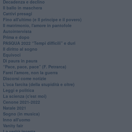
Decadenza e declino
Il ballo in maschera
Cattivi presagi
Fino all'ultimo (e Il principe e il povero)
Il matrimonio, l'amore in pantofole
Autointervista
Prima e dopo
​PASQUA 2022 “Tempi difficili” e duri
Il diritto al sogno
Equivoci
Di paura in paura
​“Pace, pace, pace” (F. Petrarca)
Farei l'amore, non la guerra
Discorsi come notizie
L'oca farcita (della stupidità e oltre)
Leggi e politica
La scienza (c'est moi)
Cenone 2021-2022
Natale 2021
Sogno (in musica)
Inno all'uomo
Vanity fair
La verità incerta