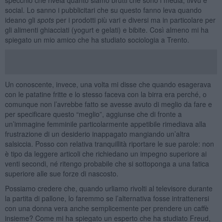
social. Lo sanno i pubblicitari che su questo fanno leva quando
ideano gli
spots
per i prodotti più vari e diversi ma in particolare per
gli alimenti ghiacciati (yogurt e gelati) e bibite. Così almeno mi ha
spiegato un mio amico che ha studiato sociologia a Trento.
Un conoscente, invece, una volta mi disse che quando esagerava
con le patatine fritte e lo stesso faceva con la birra era perché, o
comunque non l’avrebbe fatto se avesse avuto di meglio da fare e
per specificare questo “meglio”, aggiunse che di fronte a
un’immagine femminile particolarmente appetibile rimediava alla
frustrazione di un desiderio inappagato mangiando un’altra
salsiccia. Posso con relativa tranquillità riportare le sue parole: non
è tipo da leggere articoli che richiedano un impegno superiore ai
venti secondi, né ritengo probabile che si sottoponga a una fatica
superiore alle sue forze di nascosto.
Possiamo credere che, quando urliamo rivolti al televisore durante
la partita di pallone, lo faremmo se l’alternativa fosse intrattenersi
con una donna vera anche semplicemente per prendere un caffè
insieme? Come mi ha spiegato un esperto che ha studiato Freud,