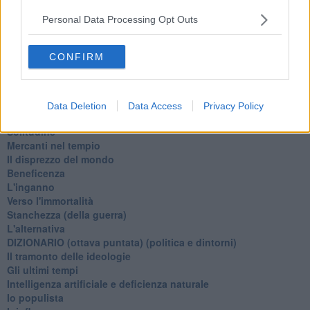
Tramonto
Passato, presente, futuro
Personal Data Processing Opt Outs
La virtù del non fare
Il giorno dei saldi
CONFIRM
L'ultimo post
Leggendo l'Eneide
​(In)sicurezza stradale
Il decalogo del politico
Data Deletion
Data Access
Privacy Policy
Un calcio alla finzione
Solitudine
Mercanti nel tempio
Il disprezzo del mondo
Beneficenza
L'inganno
Verso l'immortalità
Stanchezza (della guerra)
L'alternativa
​DIZIONARIO (ottava puntata) (politica e dintorni)
Il tramonto delle ideologie
Gli ultimi tempi
Intelligenza artificiale e deficienza naturale
Io populista