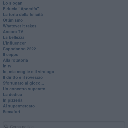
Lo slogan
Fiducia "Apocrifa"
La torta della felicità
Ottimismo
Whatever it takes
Ancora TV
La bellezza
L’Influencer
​Capodanno 2222
Il ceppo
Alla rotatoria
In tv
Io, mia moglie e il virologo
Il diritto e il rovescio
Sfortunato al gioco...
Un concetto superato
La dedica
In pizzeria
Al supermercato
Semafori