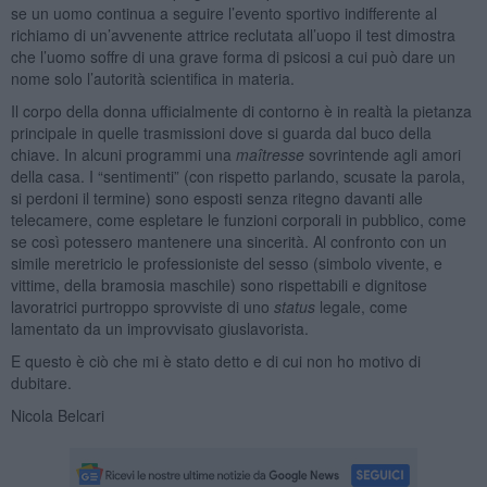
se un uomo continua a seguire l’evento sportivo indifferente al
richiamo di un’avvenente attrice reclutata all’uopo il test dimostra
che l’uomo soffre di una grave forma di psicosi a cui può dare un
nome solo l’autorità scientifica in materia.
Il corpo della donna ufficialmente di contorno è in realtà la pietanza
principale in quelle trasmissioni dove si guarda dal buco della
chiave. In alcuni programmi una
maîtresse
sovrintende agli amori
della casa. I “sentimenti” (con rispetto parlando, scusate la parola,
si perdoni il termine) sono esposti senza ritegno davanti alle
telecamere, come espletare le funzioni corporali in pubblico, come
se così potessero mantenere una sincerità. Al confronto con un
simile meretricio le professioniste del sesso (simbolo vivente, e
vittime, della bramosia maschile) sono rispettabili e dignitose
lavoratrici purtroppo sprovviste di uno
status
legale, come
lamentato da un improvvisato giuslavorista.
E questo è ciò che mi è stato detto e di cui non ho motivo di
dubitare.
Nicola Belcari