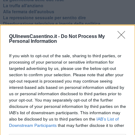
La truffa all'anziano
Alla fermata dell'autobus
La repressione sessuale per sentito dire
Diseducazione televisiva e inerzia della politica
Foto storica
Esequie solenni
QUInewsCasentino.it -
Do Not Process My
Personal Information
Nostalgia del sangue blu
Teste calde
Non avere e non essere
If you wish to opt-out of the sale, sharing to third parties, or
Armiamoci e... avviatevi
processing of your personal or sensitive information for
Da Capodanno a Carnevale
targeted advertising by us, please use the below opt-out
Schizzi di fango
section to confirm your selection. Please note that after your
Sor-riso amaro
opt-out request is processed you may continue seeing
Fine anno al ristorante
interest-based ads based on personal information utilized by
La festa di Capodanno
us or personal information disclosed to third parties prior to
Natale 2024
your opt-out. You may separately opt-out of the further
Re e regnanti
disclosure of your personal information by third parties on the
A noi interessa il dito non la luna
IAB’s list of downstream participants. This information may
Come rubare allo stato e vivere felici
also be disclosed by us to third parties on the
IAB’s List of
Una performance
Downstream Participants
that may further disclose it to other
Il compagno
​Io (allo specchio)
third parties.