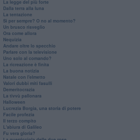
La legge del più forte
Dalla terra alla luna
La tentazione
​Sì per sempre? O no al momento?
Un brusco risveglio
Ora come allora
Nequizia
Andare oltre lo specchio
Parlare con la televisione
Uno solo al comando?
La ricreazione è finita
La buona notizia
Natale con l'elmetto
Valori dubbi miti fasulli
Demeritocrazia
La tivvù pallonara
Halloween
​Lucrezia Borgia, una storia di potere
Facile profezia
Il terzo compito
L'abiura di Galileo
Fu vera gloria?
La guerricciola delle due rose