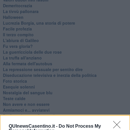
Demeritocrazia
La tivvù pallonara
Halloween
​Lucrezia Borgia, una storia di potere
Facile profezia
Il terzo compito
L'abiura di Galileo
Fu vera gloria?
La guerricciola delle due rose
La truffa all'anziano
Alla fermata dell'autobus
La repressione sessuale per sentito dire
Diseducazione televisiva e inerzia della politica
Foto storica
Esequie solenni
Nostalgia del sangue blu
Teste calde
Non avere e non essere
Armiamoci e... avviatevi
Da Capodanno a Carnevale
Schizzi di fango
QUInewsCasentino.it -
Do Not Process My
Sor-riso amaro