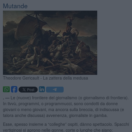
Mutande
Theodore Gericault - La zattera della medusa
. —
Le (nuove) frontiere del giornalismo (o giornalismo di frontiera).
In tivvù, programmi, o programmucci, sono condotti da donne
giovani o meno giovani, ma ancora sulla breccia, di indiscussa (e
talora anche discussa) avvenenza, giornaliste in gamba.
Esse, spesso insieme a “colleghe” ospiti, dànno spettacolo. Spacchi
vertiginosi si aprono nelle gonne, corte o lunghe che siano: