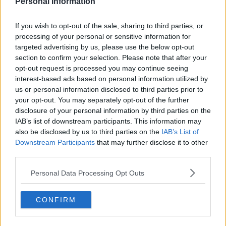
Personal Information
Fine anno al ristorante
La festa di Capodanno
Natale 2024
If you wish to opt-out of the sale, sharing to third parties, or
Re e regnanti
processing of your personal or sensitive information for
A noi interessa il dito non la luna
targeted advertising by us, please use the below opt-out
Come rubare allo stato e vivere felici
section to confirm your selection. Please note that after your
Una performance
opt-out request is processed you may continue seeing
Il compagno
interest-based ads based on personal information utilized by
​Io (allo specchio)
us or personal information disclosed to third parties prior to
Tramonto
your opt-out. You may separately opt-out of the further
Passato, presente, futuro
disclosure of your personal information by third parties on the
La virtù del non fare
IAB’s list of downstream participants. This information may
Il giorno dei saldi
also be disclosed by us to third parties on the
IAB’s List of
L'ultimo post
Downstream Participants
that may further disclose it to other
Leggendo l'Eneide
third parties.
​(In)sicurezza stradale
Il decalogo del politico
Personal Data Processing Opt Outs
Un calcio alla finzione
Solitudine
Mercanti nel tempio
CONFIRM
Il disprezzo del mondo
Beneficenza