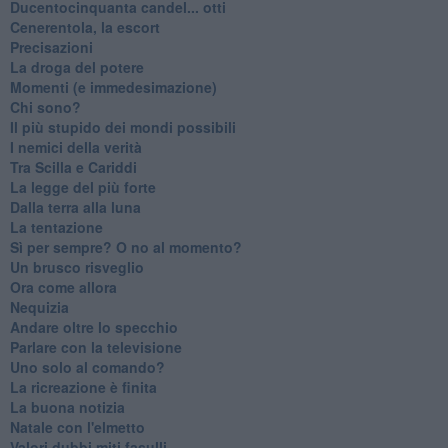
Ducentocinquanta candel... otti
Cenerentola, la escort
Precisazioni
La droga del potere
Momenti (e immedesimazione)
Chi sono?
Il più stupido dei mondi possibili
I nemici della verità
Tra Scilla e Cariddi
La legge del più forte
Dalla terra alla luna
La tentazione
​Sì per sempre? O no al momento?
Un brusco risveglio
Ora come allora
Nequizia
Andare oltre lo specchio
Parlare con la televisione
Uno solo al comando?
La ricreazione è finita
La buona notizia
Natale con l'elmetto
Valori dubbi miti fasulli