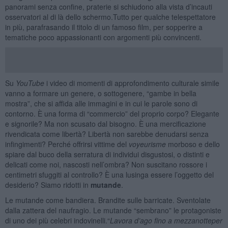
panorami senza confine, praterie si schiudono alla vista d’incauti
osservatori al di là dello schermo.Tutto per qualche telespettatore
in più, parafrasando il titolo di un famoso film, per sopperire a
tematiche poco appassionanti con argomenti più convincenti.
Su
YouTube
i video di momenti di approfondimento culturale simile
vanno a formare un genere, o sottogenere, “gambe in bella
mostra”, che si affida alle immagini e in cui le parole sono di
contorno. È una forma di “commercio” del proprio corpo? Elegante
e signorile? Ma non scusato dal bisogno. È una mercificazione
rivendicata come libertà? Libertà non sarebbe denudarsi senza
infingimenti? Perché offrirsi vittime del
voyeurisme
morboso e dello
spiare dal buco della serratura di individui disgustosi, o distinti e
delicati come noi, nascosti nell’ombra? Non suscitano rossore i
centimetri sfuggiti al controllo? È una lusinga essere l’oggetto del
desiderio? Siamo ridotti in
mutande
.
Le mutande come bandiera. Brandite sulle barricate. Sventolate
dalla zattera del naufragio. Le mutande “sembrano” le protagoniste
di uno dei più celebri indovinelli.“
Lavora d’ago fino a mezzanotte
per