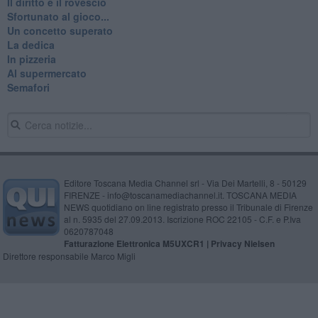
Il diritto e il rovescio
Sfortunato al gioco...
Un concetto superato
La dedica
In pizzeria
Al supermercato
Semafori
Editore Toscana Media Channel srl - Via Dei Martelli, 8 - 50129
FIRENZE - info@toscanamediachannel.it. TOSCANA MEDIA
NEWS quotidiano on line registrato presso il Tribunale di Firenze
al n. 5935 del 27.09.2013. Iscrizione ROC 22105 - C.F. e P.Iva
0620787048
Fatturazione Elettronica M5UXCR1 |
Privacy Nielsen
Direttore responsabile Marco Migli
Powered by
Aperion.it