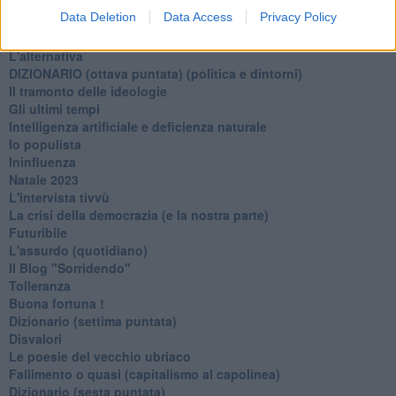
L'inganno
Data Deletion
Data Access
Privacy Policy
Verso l'immortalità
Stanchezza (della guerra)
L'alternativa
​DIZIONARIO (ottava puntata) (politica e dintorni)
Il tramonto delle ideologie
Gli ultimi tempi
Intelligenza artificiale e deficienza naturale
Io populista
Ininfluenza
Natale 2023
L'intervista tivvù
La crisi della democrazia (e la nostra parte)
Futuribile
L'assurdo (quotidiano)
Il Blog "Sorridendo"
Tolleranza
Buona fortuna !
​Dizionario (settima puntata)
Disvalori
Le poesie del vecchio ubriaco
Fallimento o quasi (capitalismo al capolinea)
Dizionario (sesta puntata)