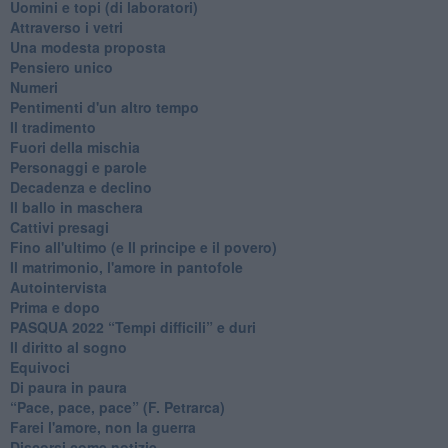
Uomini e topi (di laboratori)
Attraverso i vetri
Una modesta proposta
Pensiero unico
Numeri
Pentimenti d'un altro tempo
Il tradimento
Fuori della mischia
Personaggi e parole
Decadenza e declino
Il ballo in maschera
Cattivi presagi
Fino all'ultimo (e Il principe e il povero)
Il matrimonio, l'amore in pantofole
Autointervista
Prima e dopo
​PASQUA 2022 “Tempi difficili” e duri
Il diritto al sogno
Equivoci
Di paura in paura
​“Pace, pace, pace” (F. Petrarca)
Farei l'amore, non la guerra
Discorsi come notizie