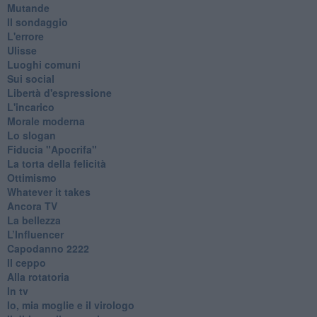
Mutande
Il sondaggio
L'errore
Ulisse
Luoghi comuni
Sui social
Libertà d'espressione
L'incarico
Morale moderna
Lo slogan
Fiducia "Apocrifa"
La torta della felicità
Ottimismo
Whatever it takes
Ancora TV
La bellezza
L’Influencer
​Capodanno 2222
Il ceppo
Alla rotatoria
In tv
Io, mia moglie e il virologo