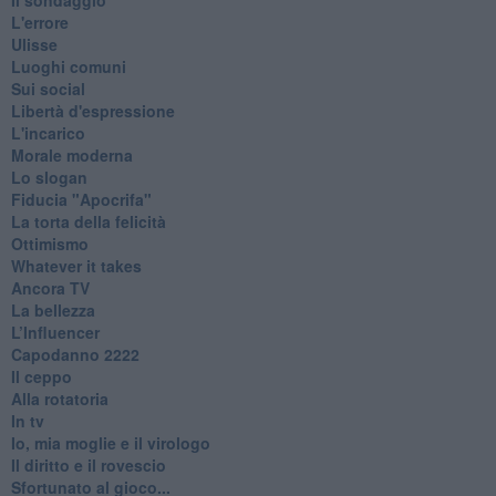
L'errore
Ulisse
Luoghi comuni
Sui social
Libertà d'espressione
L'incarico
Morale moderna
Lo slogan
Fiducia "Apocrifa"
La torta della felicità
Ottimismo
Whatever it takes
Ancora TV
La bellezza
L’Influencer
​Capodanno 2222
Il ceppo
Alla rotatoria
In tv
Io, mia moglie e il virologo
Il diritto e il rovescio
Sfortunato al gioco...