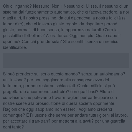
Chi ci ingannò? Nessuno! Non il Nessuno di Ulisse, il nessuno di un
sistema dal funzionamento automatico, che ci faceva credere, a noi
e agli altri, il nostro prossimo, da cui dipendeva la nostra felicità (si
fa per dire), che ci fossero giuste regole, da rispettare perché
giuste, normali, di buon senso, in apparenza naturali. C’era la
possibilità di ribellarsi? Allora forse. Oggi non più. Quale capo ti
opprime? Con chi prendersela? Si è sconfitti senza un nemico
identificabile.
Si può prendere sul serio questo mondo? senza un autoinganno?
un’illusione? per non soggiacere alla consapevolezza del
fallimento, per non restarne schiacciati. Quale edificio si può
progettare o ancor meno costruire? con quali basi? Allora ci
convinsero che potevamo trovare ragioni per partecipare con
nostre scelte alla prosecuzione di quella società opprimente.
Ragioni che oggi sappiamo non esserci. Vogliamo crederci
comunque? È l’illusione che serve per andare tutti i giorni al lavoro,
per accettare il tran-tran? per mettersi alla tivvù? per una gitarella
ogni tanto?