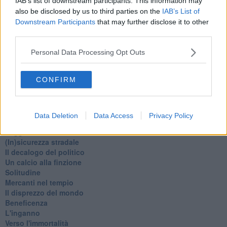
IAB’s list of downstream participants. This information may
Natale 2024
also be disclosed by us to third parties on the
IAB’s List of
Re e regnanti
Downstream Participants
that may further disclose it to other
A noi interessa il dito non la luna
third parties.
Come rubare allo stato e vivere felici
Una performance
Personal Data Processing Opt Outs
Il compagno
​Io (allo specchio)
CONFIRM
Tramonto
Passato, presente, futuro
La virtù del non fare
Il giorno dei saldi
Data Deletion
Data Access
Privacy Policy
L'ultimo post
Leggendo l'Eneide
​(In)sicurezza stradale
Il decalogo del politico
Un calcio alla finzione
Solitudine
Mercanti nel tempio
Il disprezzo del mondo
Beneficenza
L'inganno
Verso l'immortalità