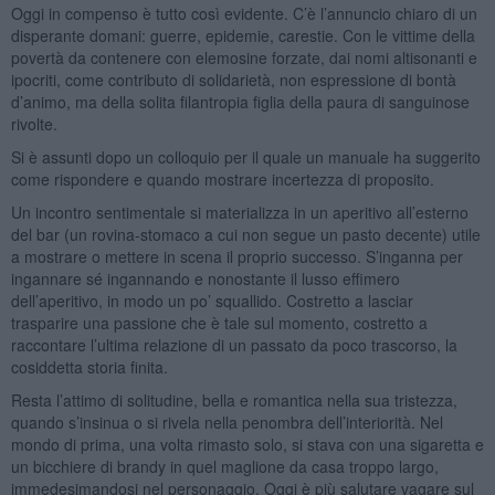
Oggi in compenso è tutto così evidente. C’è l’annuncio chiaro di un
disperante domani: guerre, epidemie, carestie. Con le vittime della
povertà da contenere con elemosine forzate, dai nomi altisonanti e
ipocriti, come contributo di solidarietà, non espressione di bontà
d’animo, ma della solita filantropia figlia della paura di sanguinose
rivolte.
Si è assunti dopo un colloquio per il quale un manuale ha suggerito
come rispondere e quando mostrare incertezza di proposito.
Un incontro sentimentale si materializza in un aperitivo all’esterno
del bar (un rovina-stomaco a cui non segue un pasto decente) utile
a mostrare o mettere in scena il proprio successo. S’inganna per
ingannare sé ingannando e nonostante il lusso effimero
dell’aperitivo, in modo un po’ squallido. Costretto a lasciar
trasparire una passione che è tale sul momento, costretto a
raccontare l’ultima relazione di un passato da poco trascorso, la
cosiddetta storia finita.
Resta l’attimo di solitudine, bella e romantica nella sua tristezza,
quando s’insinua o si rivela nella penombra dell’interiorità. Nel
mondo di prima, una volta rimasto solo, si stava con una sigaretta e
un bicchiere di brandy in quel maglione da casa troppo largo,
immedesimandosi nel personaggio. Oggi è più salutare vagare sul