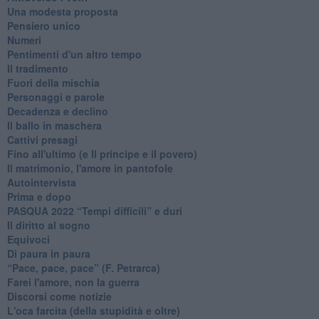
Una modesta proposta
Pensiero unico
Numeri
Pentimenti d'un altro tempo
Il tradimento
Fuori della mischia
Personaggi e parole
Decadenza e declino
Il ballo in maschera
Cattivi presagi
Fino all'ultimo (e Il principe e il povero)
Il matrimonio, l'amore in pantofole
Autointervista
Prima e dopo
​PASQUA 2022 “Tempi difficili” e duri
Il diritto al sogno
Equivoci
Di paura in paura
​“Pace, pace, pace” (F. Petrarca)
Farei l'amore, non la guerra
Discorsi come notizie
L'oca farcita (della stupidità e oltre)