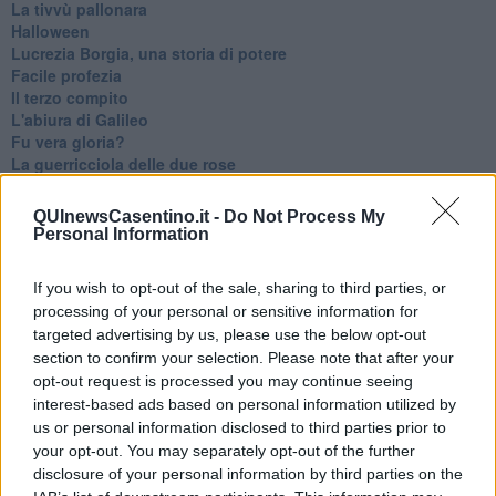
La tivvù pallonara
Halloween
​Lucrezia Borgia, una storia di potere
Facile profezia
Il terzo compito
L'abiura di Galileo
Fu vera gloria?
La guerricciola delle due rose
La truffa all'anziano
Alla fermata dell'autobus
QUInewsCasentino.it -
Do Not Process My
La repressione sessuale per sentito dire
Personal Information
Diseducazione televisiva e inerzia della politica
Foto storica
If you wish to opt-out of the sale, sharing to third parties, or
Esequie solenni
processing of your personal or sensitive information for
Nostalgia del sangue blu
targeted advertising by us, please use the below opt-out
Teste calde
section to confirm your selection. Please note that after your
Non avere e non essere
opt-out request is processed you may continue seeing
Armiamoci e... avviatevi
interest-based ads based on personal information utilized by
Da Capodanno a Carnevale
us or personal information disclosed to third parties prior to
Schizzi di fango
Sor-riso amaro
your opt-out. You may separately opt-out of the further
Fine anno al ristorante
disclosure of your personal information by third parties on the
La festa di Capodanno