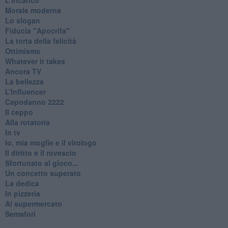
Morale moderna
Lo slogan
Fiducia "Apocrifa"
La torta della felicità
Ottimismo
Whatever it takes
Ancora TV
La bellezza
L’Influencer
​Capodanno 2222
Il ceppo
Alla rotatoria
In tv
Io, mia moglie e il virologo
Il diritto e il rovescio
Sfortunato al gioco...
Un concetto superato
La dedica
In pizzeria
Al supermercato
Semafori