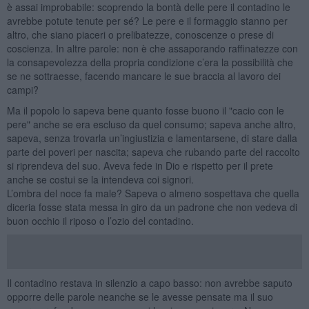
è assai improbabile: scoprendo la bontà delle pere il contadino le
avrebbe potute tenute per sé? Le pere e il formaggio stanno per
altro, che siano piaceri o prelibatezze, conoscenze o prese di
coscienza. In altre parole: non è che assaporando raffinatezze con
la consapevolezza della propria condizione c’era la possibilità che
se ne sottraesse, facendo mancare le sue braccia al lavoro dei
campi?
Ma il popolo lo sapeva bene quanto fosse buono il "cacio con le
pere" anche se era escluso da quel consumo; sapeva anche altro,
sapeva, senza trovarla un’ingiustizia e lamentarsene, di stare dalla
parte dei poveri per nascita; sapeva che rubando parte del raccolto
si riprendeva del suo. Aveva fede in Dio e rispetto per il prete
anche se costui se la intendeva coi signori.
L’ombra del noce fa male? Sapeva o almeno sospettava che quella
diceria fosse stata messa in giro da un padrone che non vedeva di
buon occhio il riposo o l’ozio del contadino.
Il contadino restava in silenzio a capo basso: non avrebbe saputo
opporre delle parole neanche se le avesse pensate ma il suo