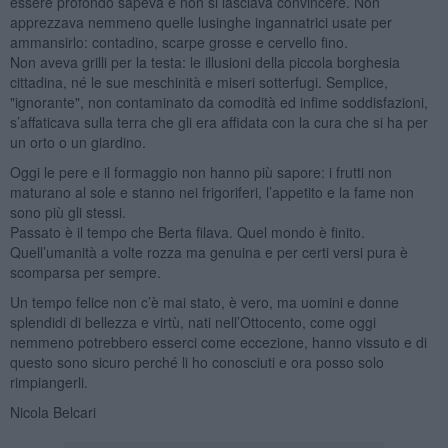
essere profondo sapeva e non si lasciava convincere. Non
apprezzava nemmeno quelle lusinghe ingannatrici usate per
ammansirlo: contadino, scarpe grosse e cervello fino.
Non aveva grilli per la testa: le illusioni della piccola borghesia
cittadina, né le sue meschinità e miseri sotterfugi. Semplice,
"ignorante", non contaminato da comodità ed infime soddisfazioni,
s’affaticava sulla terra che gli era affidata con la cura che si ha per
un orto o un giardino.
Oggi le pere e il formaggio non hanno più sapore: i frutti non
maturano al sole e stanno nei frigoriferi, l’appetito e la fame non
sono più gli stessi.
Passato è il tempo che Berta filava. Quel mondo è finito.
Quell’umanità a volte rozza ma genuina e per certi versi pura è
scomparsa per sempre.
Un tempo felice non c’è mai stato, è vero, ma uomini e donne
splendidi di bellezza e virtù, nati nell’Ottocento, come oggi
nemmeno potrebbero esserci come eccezione, hanno vissuto e di
questo sono sicuro perché li ho conosciuti e ora posso solo
rimpiangerli.
Nicola Belcari