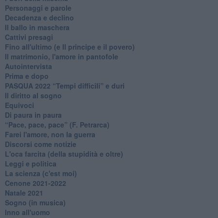
Personaggi e parole
Decadenza e declino
Il ballo in maschera
Cattivi presagi
Fino all'ultimo (e Il principe e il povero)
Il matrimonio, l'amore in pantofole
Autointervista
Prima e dopo
​PASQUA 2022 “Tempi difficili” e duri
Il diritto al sogno
Equivoci
Di paura in paura
​“Pace, pace, pace” (F. Petrarca)
Farei l'amore, non la guerra
Discorsi come notizie
L'oca farcita (della stupidità e oltre)
Leggi e politica
La scienza (c'est moi)
Cenone 2021-2022
Natale 2021
Sogno (in musica)
Inno all'uomo