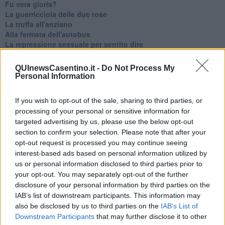
Fu vera gloria?
La guerricciola delle due rose
La truffa all'anziano
Alla fermata dell'autobus
La repressione sessuale per sentito dire
Diseducazione televisiva e inerzia della politica
Foto storica
QUInewsCasentino.it -
Do Not Process My
Esequie solenni
Personal Information
Nostalgia del sangue blu
Teste calde
If you wish to opt-out of the sale, sharing to third parties, or
Non avere e non essere
processing of your personal or sensitive information for
Armiamoci e... avviatevi
targeted advertising by us, please use the below opt-out
Da Capodanno a Carnevale
section to confirm your selection. Please note that after your
Schizzi di fango
opt-out request is processed you may continue seeing
Sor-riso amaro
interest-based ads based on personal information utilized by
Fine anno al ristorante
us or personal information disclosed to third parties prior to
La festa di Capodanno
Natale 2024
your opt-out. You may separately opt-out of the further
Re e regnanti
disclosure of your personal information by third parties on the
A noi interessa il dito non la luna
IAB’s list of downstream participants. This information may
Come rubare allo stato e vivere felici
also be disclosed by us to third parties on the
IAB’s List of
Una performance
Downstream Participants
that may further disclose it to other
Il compagno