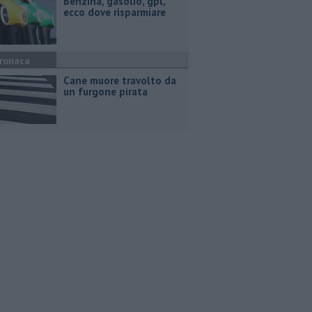
​Benzina, gasolio, gpl,
ecco dove risparmiare
ronaca
Cane muore travolto da
un furgone pirata