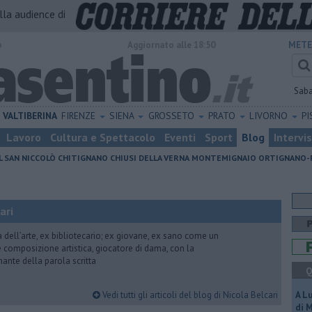
alla audience di
o
Aggiornato alle 18:50
METE
Sab
VALTIBERINA
FIRENZE
SIENA
GROSSETO
PRATO
LIVORNO
PI
Lavoro
Cultura e Spettacolo
Eventi
Sport
Blog
Intervi
L SAN NICCOLÒ
CHITIGNANO
CHIUSI DELLA VERNA
MONTEMIGNAIO
ORTIGNANO-
ari
ria dell’arte, ex bibliotecario; ex giovane, ex sano come un
 e composizione artistica, giocatore di dama, con la
mante della parola scritta
Q
Vedi tutti gli articoli del blog di Nicola Belcari
A L
di 