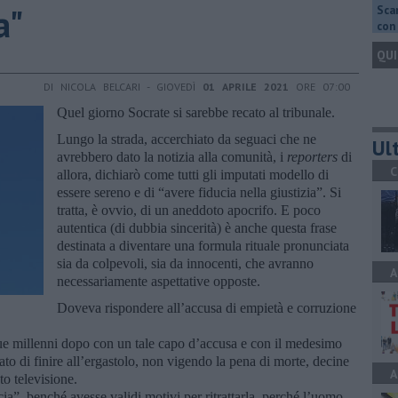
a"
Scar
con 
QUI
DI NICOLA BELCARI - GIOVEDÌ
01 APRILE 2021
ORE 07:00
Quel giorno Socrate si sarebbe recato al tribunale.
Lungo la strada, accerchiato da seguaci che ne
Ult
avrebbero dato la notizia alla comunità, i
reporters
di
C
allora, dichiarò come tutti gli imputati modello di
essere sereno e di “avere fiducia nella giustizia”. Si
tratta, è ovvio, di un aneddoto apocrifo. E poco
autentica (di dubbia sincerità) è anche questa frase
destinata a diventare una formula rituale pronunciata
sia da colpevoli, sia da innocenti, che avranno
A
necessariamente aspettative opposte.
Doveva rispondere all’accusa di empietà e corruzione
ue millenni dopo con un tale capo d’accusa e con il medesimo
ato di finire all’ergastolo, non vigendo la pena di morte, decine
A
to televisione.
a”, benché avesse validi motivi per ritrattarla, perché l’uomo