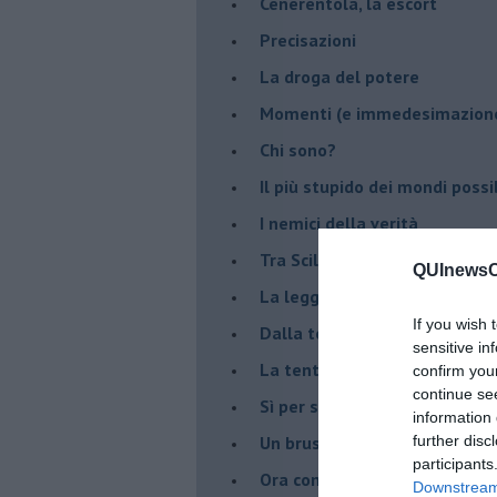
Cenerentola, la escort
Precisazioni
La droga del potere
Momenti (e immedesimazion
Chi sono?
Il più stupido dei mondi possib
I nemici della verità
Tra Scilla e Cariddi
QUInewsCa
La legge del più forte
If you wish 
Dalla terra alla luna
sensitive in
La tentazione
confirm you
continue se
​Sì per sempre? O no al mom
information 
Un brusco risveglio
further disc
participants
Ora come allora
Downstream 