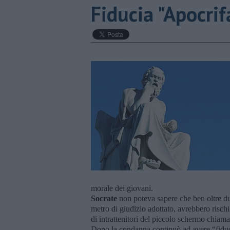
Fiducia "Apocrif
morale dei giovani.
Socrate
non poteva sapere che ben oltre d
metro di giudizio adottato, avrebbero rischi
di intrattenitori del piccolo schermo chiama
Dopo la condanna continuò ad avere “fiduci