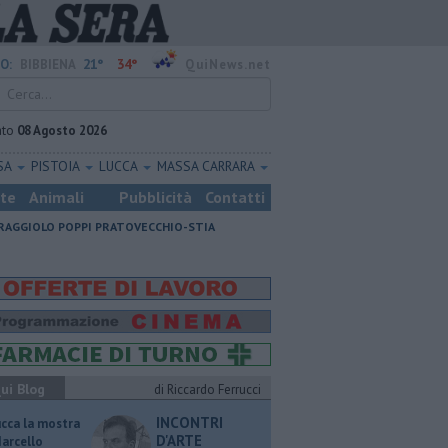
21°
34°
O:
BIBBIENA
QuiNews.net
ato
08 Agosto 2026
SA
PISTOIA
LUCCA
MASSA CARRARA
ste
Animali
Pubblicità
Contatti
RAGGIOLO
POPPI
PRATOVECCHIO-STIA
ui Blog
di Riccardo Ferrucci
INCONTRI
ucca la mostra
D'ARTE
Marcello