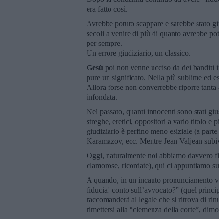
era fatto così.
Avrebbe potuto scappare e sarebbe stato giu
secoli a venire di più di quanto avrebbe po
per sempre.
Un errore giudiziario, un classico.
Gesù
poi non venne ucciso da dei banditi i
pure un significato. Nella più sublime ed 
Allora forse non converrebbe riporre tanta a
infondata.
Nel passato, quanti innocenti sono stati giu
streghe, eretici, oppositori a vario titolo e
giudiziario è perfino meno esiziale (a parte 
Karamazov, ecc. Mentre Jean Valjean subi
Oggi, naturalmente noi abbiamo davvero fidu
clamorose, ricordate), qui ci appuntiamo su
A quando, in un incauto pronunciamento ver
fiducia! conto sull’avvocato?” (quel princi
raccomanderà al legale che si ritrova di rin
rimettersi alla “clemenza della corte”, dimo