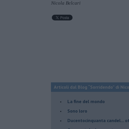
Nicola Belcari
Articoli dal Blog “Sorridendo” di Nic
La fine del mondo
Sono loro
Ducentocinquanta candel... ot