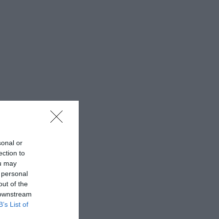
sonal or
ection to
ou may
 personal
out of the
 downstream
B’s List of