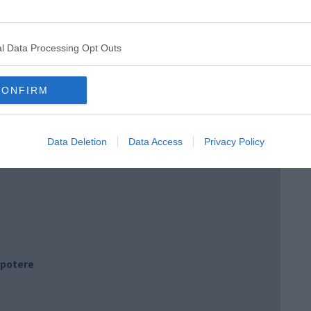
l Data Processing Opt Outs
CONFIRM
Data Deletion
Data Access
Privacy Policy
i potere