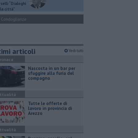
selli “Dialoghi
la città"
Condoglianze
imi articoli
Vedi tutti
ronaca
Nascosta in un bar per
sfuggire alla furia del
compagno
ttualità
​Tutte le offerte di
lavoro in provincia di
Arezzo
ttualità