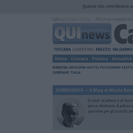
Questo sito contribuisce 
QUI
quotidiano online.
Percorso semplificat
TOSCANA
CASENTINO
AREZZO
VALDARNO
Home
Cronaca
Politica
Attualità
BIBBIENA
CAPOLONA
CASTEL FOCOGNANO
CASTE
SUBBIANO
TALLA
SORRIDENDO — il Blog di Nicola Belc
Ex prof. di Lettere e di Sto
pesce; dilettante di pittura
passione per gli scacchi; a