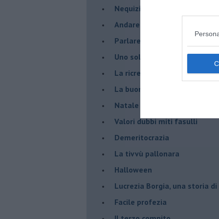
Nequizia
Andare oltre lo specchio
Persona
Parlare con la televisione
Uno solo al comando?
La ricreazione è finita
La buona notizia
Natale con l'elmetto
Valori dubbi miti fasulli
Demeritocrazia
La tivvù pallonara
Halloween
​Lucrezia Borgia, una storia d
Facile profezia
Il terzo compito