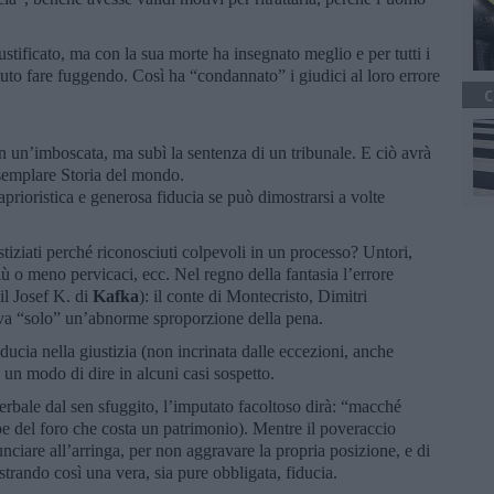
stificato, ma con la sua morte ha insegnato meglio e per tutti i
tuto fare fuggendo. Così ha “condannato” i giudici al loro errore
C
n un’imboscata, ma subì la sentenza di un tribunale. E ciò avrà
esemplare Storia del mondo.
prioristica e generosa fiducia se può dimostrarsi a volte
stiziati perché riconosciuti colpevoli in un processo? Untori,
 più o meno pervicaci, ecc. Nel regno della fantasia l’errore
il Josef K. di
Kafka
): il conte di Montecristo, Dimitri
va “solo” un’abnorme sproporzione della pena.
cia nella giustizia (non incrinata dalle eccezioni, anche
 un modo di dire in alcuni casi sospetto.
bale dal sen sfuggito, l’imputato facoltoso dirà: “macché
pe del foro che costa un patrimonio). Mentre il poveraccio
unciare all’arringa, per non aggravare la propria posizione, e di
strando così una vera, sia pure obbligata, fiducia.