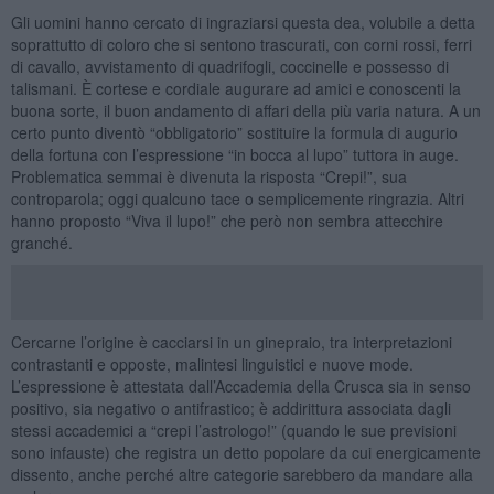
Gli uomini hanno cercato di ingraziarsi questa dea, volubile a detta
soprattutto di coloro che si sentono trascurati, con corni rossi, ferri
di cavallo, avvistamento di quadrifogli, coccinelle e possesso di
talismani. È cortese e cordiale augurare ad amici e conoscenti la
buona sorte, il buon andamento di affari della più varia natura. A un
certo punto diventò “obbligatorio” sostituire la formula di augurio
della fortuna con l’espressione “in bocca al lupo” tuttora in auge.
Problematica semmai è divenuta la risposta “Crepi!”, sua
controparola; oggi qualcuno tace o semplicemente ringrazia. Altri
hanno proposto “Viva il lupo!” che però non sembra attecchire
granché.
Cercarne l’origine è cacciarsi in un ginepraio, tra interpretazioni
contrastanti e opposte, malintesi linguistici e nuove mode.
L’espressione è attestata dall’Accademia della Crusca sia in senso
positivo, sia negativo o antifrastico; è addirittura associata dagli
stessi accademici a “crepi l’astrologo!” (quando le sue previsioni
sono infauste) che registra un detto popolare da cui energicamente
dissento, anche perché altre categorie sarebbero da mandare alla