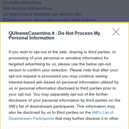
La truffa all'anziano
Alla fermata dell'autobus
La repressione sessuale per sentito dire
Diseducazione televisiva e inerzia della politica
Foto storica
Esequie solenni
QUInewsCasentino.it -
Do Not Process My
Nostalgia del sangue blu
Personal Information
Teste calde
Non avere e non essere
If you wish to opt-out of the sale, sharing to third parties, or
Armiamoci e... avviatevi
processing of your personal or sensitive information for
Da Capodanno a Carnevale
targeted advertising by us, please use the below opt-out
Schizzi di fango
section to confirm your selection. Please note that after your
Sor-riso amaro
opt-out request is processed you may continue seeing
Fine anno al ristorante
interest-based ads based on personal information utilized by
La festa di Capodanno
us or personal information disclosed to third parties prior to
Natale 2024
Re e regnanti
your opt-out. You may separately opt-out of the further
A noi interessa il dito non la luna
disclosure of your personal information by third parties on the
Come rubare allo stato e vivere felici
IAB’s list of downstream participants. This information may
Una performance
also be disclosed by us to third parties on the
IAB’s List of
Il compagno
Downstream Participants
that may further disclose it to other
​Io (allo specchio)
third parties.
Tramonto