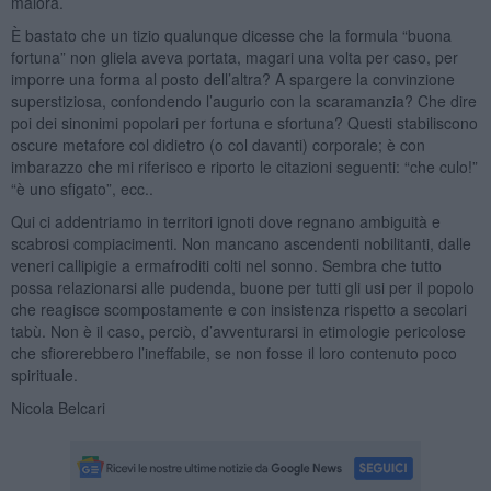
malora.
È bastato che un tizio qualunque dicesse che la formula “buona
fortuna” non gliela aveva portata, magari una volta per caso, per
imporre una forma al posto dell’altra? A spargere la convinzione
superstiziosa, confondendo l’augurio con la scaramanzia? Che dire
poi dei sinonimi popolari per fortuna e sfortuna? Questi stabiliscono
oscure metafore col didietro (o col davanti) corporale; è con
imbarazzo che mi riferisco e riporto le citazioni seguenti: “che culo!”
“è uno sfigato”, ecc..
Qui ci addentriamo in territori ignoti dove regnano ambiguità e
scabrosi compiacimenti. Non mancano ascendenti nobilitanti, dalle
veneri callipigie a ermafroditi colti nel sonno. Sembra che tutto
possa relazionarsi alle pudenda, buone per tutti gli usi per il popolo
che reagisce scompostamente e con insistenza rispetto a secolari
tabù. Non è il caso, perciò, d’avventurarsi in etimologie pericolose
che sfiorerebbero l’ineffabile, se non fosse il loro contenuto poco
spirituale.
Nicola Belcari