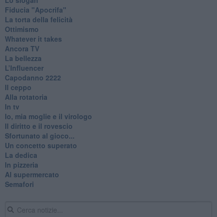
Fiducia "Apocrifa"
La torta della felicità
Ottimismo
Whatever it takes
Ancora TV
La bellezza
L’Influencer
​Capodanno 2222
Il ceppo
Alla rotatoria
In tv
Io, mia moglie e il virologo
Il diritto e il rovescio
Sfortunato al gioco...
Un concetto superato
La dedica
In pizzeria
Al supermercato
Semafori