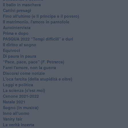
Il ballo in maschera
Cattivi presagi
Fino all'ultimo (e Il principe e il povero)
Il matrimonio, l'amore in pantofole
Autointervista
Prima e dopo
​PASQUA 2022 “Tempi difficili” e duri
Il diritto al sogno
Equivoci
Di paura in paura
​“Pace, pace, pace” (F. Petrarca)
Farei l'amore, non la guerra
Discorsi come notizie
L'oca farcita (della stupidità e oltre)
Leggi e politica
La scienza (c'est moi)
Cenone 2021-2022
Natale 2021
Sogno (in musica)
Inno all'uomo
Vanity fair
La verità incerta