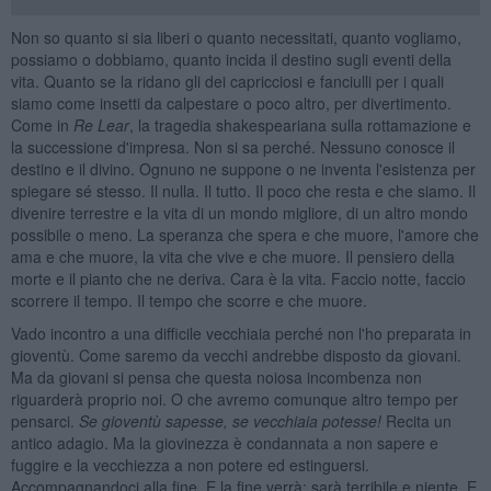
Non so quanto si sia liberi o quanto necessitati, quanto vogliamo,
possiamo o dobbiamo, quanto incida il destino sugli eventi della
vita. Quanto se la ridano gli dei capricciosi e fanciulli per i quali
siamo come insetti da calpestare o poco altro, per divertimento.
Come in
Re Lear
, la tragedia shakespeariana sulla rottamazione e
la successione d'impresa. Non si sa perché. Nessuno conosce il
destino e il divino. Ognuno ne suppone o ne inventa l'esistenza per
spiegare sé stesso. Il nulla. Il tutto. Il poco che resta e che siamo. Il
divenire terrestre e la vita di un mondo migliore, di un altro mondo
possibile o meno. La speranza che spera e che muore, l'amore che
ama e che muore, la vita che vive e che muore. Il pensiero della
morte e il pianto che ne deriva. Cara è la vita. Faccio notte, faccio
scorrere il tempo. Il tempo che scorre e che muore.
Vado incontro a una difficile vecchiaia perché non l'ho preparata in
gioventù. Come saremo da vecchi andrebbe disposto da giovani.
Ma da giovani si pensa che questa noiosa incombenza non
riguarderà proprio noi. O che avremo comunque altro tempo per
pensarci.
Se gioventù sapesse, se vecchiaia potesse!
Recita un
antico adagio. Ma la giovinezza è condannata a non sapere e
fuggire e la vecchiezza a non potere ed estinguersi.
Accompagnandoci alla fine. E la fine verrà: sarà terribile e niente. E