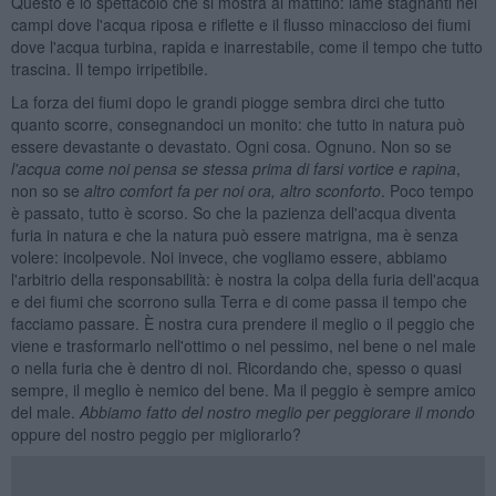
Questo è lo spettacolo che si mostra al mattino: lame stagnanti nei
campi dove l'acqua riposa e riflette e il flusso minaccioso dei fiumi
dove l'acqua turbina, rapida e inarrestabile, come il tempo che tutto
trascina. Il tempo irripetibile.
La forza dei fiumi dopo le grandi piogge sembra dirci che tutto
quanto scorre, consegnandoci un monito: che tutto in natura può
essere devastante o devastato. Ogni cosa. Ognuno. Non so se
l'acqua come noi pensa se stessa prima di farsi vortice e rapina
,
non so se
altro comfort fa per noi ora, altro sconforto
. Poco tempo
è passato, tutto è scorso. So che la pazienza dell'acqua diventa
furia in natura e che la natura può essere matrigna, ma è senza
volere: incolpevole. Noi invece, che vogliamo essere, abbiamo
l'arbitrio della responsabilità: è nostra la colpa della furia dell'acqua
e dei fiumi che scorrono sulla Terra e di come passa il tempo che
facciamo passare. È nostra cura prendere il meglio o il peggio che
viene e trasformarlo nell'ottimo o nel pessimo, nel bene o nel male
o nella furia che è dentro di noi. Ricordando che, spesso o quasi
sempre, il meglio è nemico del bene. Ma il peggio è sempre amico
del male.
Abbiamo fatto del nostro meglio per peggiorare il mondo
oppure del nostro peggio per migliorarlo?