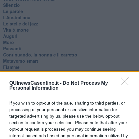
Silenzio
Le parole
​L’Australiana
Le stelle del jazz
Vita & morte
Auguri
Moro
Passanti
Continuando, la nonna e il carretto
Metaverso smart
Fiamme
Anzi
Confessioni autoreferenziali
QUInewsCasentino.it -
Do Not Process My
Utopie
Personal Information
Estate
Il lago
If you wish to opt-out of the sale, sharing to third parties, or
Il diluvio
processing of your personal or sensitive information for
La classe
targeted advertising by us, please use the below opt-out
Pensieri incoerenti
Dal balcone
section to confirm your selection. Please note that after your
Insomnia
opt-out request is processed you may continue seeing
Il guardiano
interest-based ads based on personal information utilized by