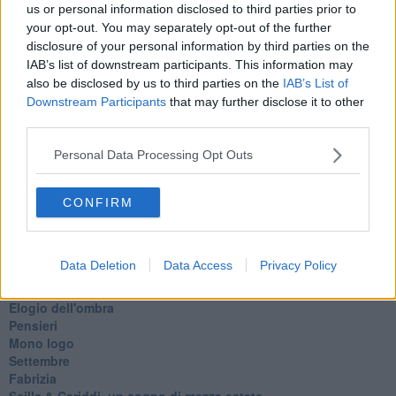
Lo sgombero
us or personal information disclosed to third parties prior to
Erodoto e Tucidide
your opt-out. You may separately opt-out of the further
Il padre della storia
disclosure of your personal information by third parties on the
Pensieri brevi
IAB’s list of downstream participants. This information may
L'evoluzione della specie
also be disclosed by us to third parties on the
IAB’s List of
Il servizio
Downstream Participants
that may further disclose it to other
Riflessioni
third parties.
L'Oscuro
Generazioni
Personal Data Processing Opt Outs
Cristobal
Il paese dei balocchi
Ciò che resta
CONFIRM
La balena
Vittorio
La bufera
Data Deletion
Data Access
Privacy Policy
Il mago, la pera e il Bar la Posta
Primavera
Elogio dell'ombra
Pensieri
Mono logo
Settembre
Fabrizia
​Scilla & Cariddi, un sogno di mezza estate