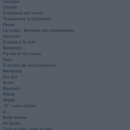
Coraçào
Charlie
Il telefono del vento
Testamento & Commiato
Poeta
​La colpa - Memorie del commissario
Autunno
Gracias a la vida
Somnium
Fly me to the moon
Hop!
O sonho de um prisioneiro
Memòrias
Sto qui
Scrivi
Bestiario
Pillole
Veglia
​“D” come delitto
D
Belle lettere
25 Aprile
Todo el bien, todo el mal