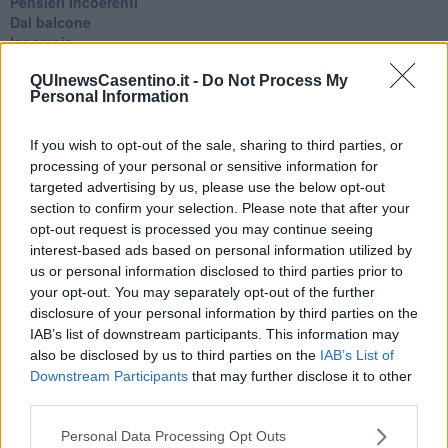
Pensieri incoerenti
Dal balcone
Insomnia
Il guardiano
QUInewsCasentino.it -
Do Not Process My
Lo sgombero
Personal Information
Erodoto e Tucidide
Il padre della storia
Pensieri brevi
If you wish to opt-out of the sale, sharing to third parties, or
L'evoluzione della specie
processing of your personal or sensitive information for
Il servizio
targeted advertising by us, please use the below opt-out
Riflessioni
section to confirm your selection. Please note that after your
L'Oscuro
opt-out request is processed you may continue seeing
Generazioni
interest-based ads based on personal information utilized by
Cristobal
us or personal information disclosed to third parties prior to
Il paese dei balocchi
your opt-out. You may separately opt-out of the further
Ciò che resta
disclosure of your personal information by third parties on the
La balena
IAB’s list of downstream participants. This information may
Vittorio
also be disclosed by us to third parties on the
IAB’s List of
La bufera
Downstream Participants
that may further disclose it to other
Il mago, la pera e il Bar la Posta
third parties.
Primavera
Elogio dell'ombra
Personal Data Processing Opt Outs
Pensieri