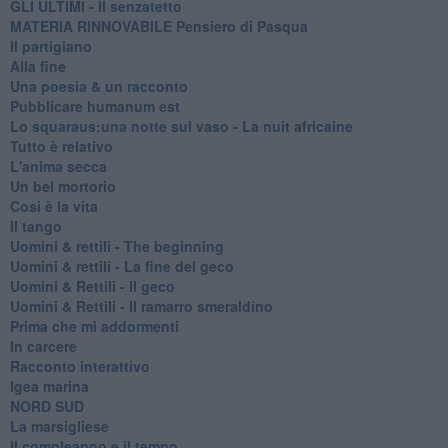
GLI ULTIMI - Il senzatetto
MATERIA RINNOVABILE Pensiero di Pasqua
Il partigiano
Alla fine
Una poesia & un racconto
Pubblicare humanum est
Lo squaraus:una notte sul vaso - La nuit africaine
Tutto è relativo
L'anima secca
Un bel mortorio
Cosi è la vita
Il tango
​Uomini & rettili - The beginning
​Uomini & rettili - La fine del geco
Uomini & Rettili - Il geco
Uomini & Rettili - Il ramarro smeraldino
Prima che mi addormenti
In carcere
Racconto interattivo
Igea marina
​NORD SUD
La marsigliese
Il compleanno e il tempo