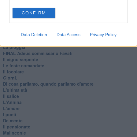
Mono logo
Settembre
CONFIRM
Fabrizia
​Scilla & Cariddi, un sogno di mezza estate
Anna
I pensieri fragili
Data Deletion
Data Access
Privacy Policy
Strada facendo
La pioggia
FINAL Adeus commissario Favati
Il cigno serpente
Le feste comandate
Il focolare
Giorni.
Di cosa parliamo, quando parliamo d'amore
L'ultima età
Il salice
L'Annina
L'amore
I poeti
De mente
Il pensionato
Malinconie