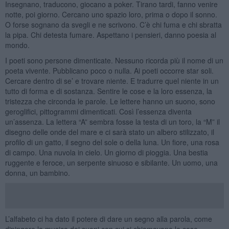
Insegnano, traducono, giocano a poker. Tirano tardi, fanno venire
notte, poi giorno. Cercano uno spazio loro, prima o dopo il sonno.
O forse sognano da svegli e ne scrivono. C’è chi fuma e chi sbratta
la pipa. Chi detesta fumare. Aspettano i pensieri, danno poesia al
mondo.
I poeti sono persone dimenticate. Nessuno ricorda più il nome di un
poeta vivente. Pubblicano poco o nulla. Ai poeti occorre star soli.
Cercare dentro di se’ e trovare niente. E tradurre quel niente in un
tutto di forma e di sostanza. Sentire le cose e la loro essenza, la
tristezza che circonda le parole. Le lettere hanno un suono, sono
geroglifici, pittogrammi dimenticati. Così l’essenza diventa
un’assenza. La lettera “A” sembra fosse la testa di un toro, la “M” il
disegno delle onde del mare e ci sarà stato un albero stilizzato, il
profilo di un gatto, il segno del sole o della luna. Un fiore, una rosa
di campo. Una nuvola in cielo. Un giorno di pioggia. Una bestia
ruggente e feroce, un serpente sinuoso e sibilante. Un uomo, una
donna, un bambino.
L’alfabeto ci ha dato il potere di dare un segno alla parola, come
dipingere la musica dei suoni con cui si chiamavano le cose.