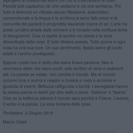
Perché tutti capissimo ciò che vediamo e ciò che sentiamo. Poi
tutto è divenuto un riflesso senza riflessione, automatico,
convenzionale e la lingua e la scrittura si sono fatti veloci e la
comunità dei parlanti è progredita lasciando tracce di se’. L’arte ha
preso un’altra strada dallo scrivere o è rimasta nella scrittura lenta
di ideogrammi. Così ci capita di sentire noi stessi e la voce
dimenticata delle cose. E tutto diviene poesia. Tutto scorre e ogni
cosa ha una sua luce. Un suo sentimento. Basta avere gli occhi
adatti e l’animo predisposto.
Eppure i poeti non è detto che siano brave persone. Non è
nemmeno detto che siano poeti, solo scrittori di versi e sedicenti
tali. La poesia se esiste, non cambia il mondo. Ma al mondo
occorre luce e anima e respiro e musica e voce e armonia e
giustizia di viventi. Bellezza raffigurata e bontà. I senegalesi hanno
la stessa parola in wolof per dire bello e bene: “bakhna” o “baxna”.
Così se la bellezza salverà il mondo sarà perché è il bene. L’amore,
il verbo e la parola. La voce lontana delle cose.
Pontedera, 3 Giugno 2019
Marco Celati