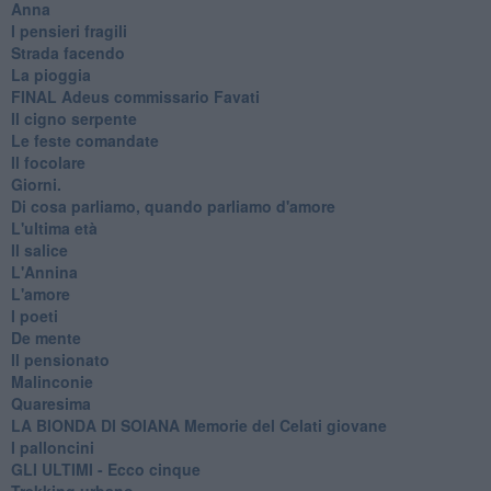
Anna
I pensieri fragili
Strada facendo
La pioggia
FINAL Adeus commissario Favati
Il cigno serpente
Le feste comandate
Il focolare
Giorni.
Di cosa parliamo, quando parliamo d'amore
L'ultima età
Il salice
L'Annina
L'amore
I poeti
De mente
Il pensionato
Malinconie
Quaresima
LA BIONDA DI SOIANA Memorie del Celati giovane
I palloncini
GLI ULTIMI - Ecco cinque
Trekking urbano