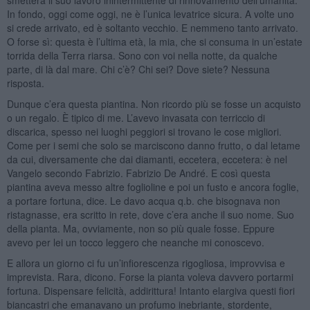
In fondo, oggi come oggi, ne è l’unica levatrice sicura. A volte uno
si crede arrivato, ed è soltanto vecchio. E nemmeno tanto arrivato.
O forse sì: questa è l’ultima età, la mia, che si consuma in un’estate
torrida della Terra riarsa. Sono con voi nella notte, da qualche
parte, di là dal mare. Chi c’è? Chi sei? Dove siete? Nessuna
risposta.
Dunque c’era questa piantina. Non ricordo più se fosse un acquisto
o un regalo. È tipico di me. L’avevo invasata con terriccio di
discarica, spesso nei luoghi peggiori si trovano le cose migliori.
Come per i semi che solo se marciscono danno frutto, o dal letame
da cui, diversamente che dai diamanti, eccetera, eccetera: è nel
Vangelo secondo Fabrizio. Fabrizio De André. E così questa
piantina aveva messo altre foglioline e poi un fusto e ancora foglie,
a portare fortuna, dice. Le davo acqua q.b. che bisognava non
ristagnasse, era scritto in rete, dove c’era anche il suo nome. Suo
della pianta. Ma, ovviamente, non so più quale fosse. Eppure
avevo per lei un tocco leggero che neanche mi conoscevo.
E allora un giorno ci fu un’infiorescenza rigogliosa, improvvisa e
imprevista. Rara, dicono. Forse la pianta voleva davvero portarmi
fortuna. Dispensare felicità, addirittura! Intanto elargiva questi fiori
biancastri che emanavano un profumo inebriante, stordente,