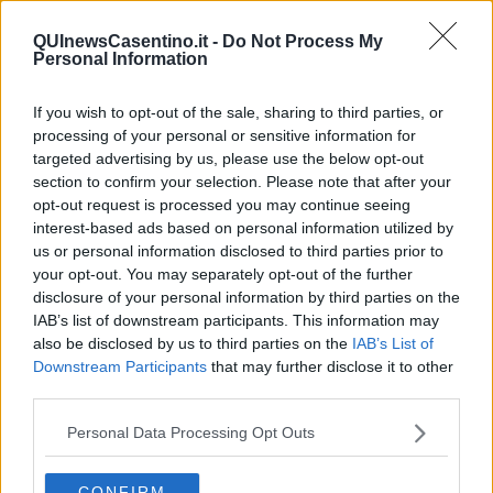
Silenzio
Le parole
QUInewsCasentino.it -
Do Not Process My
​L’Australiana
Personal Information
Le stelle del jazz
Vita & morte
If you wish to opt-out of the sale, sharing to third parties, or
Auguri
Moro
processing of your personal or sensitive information for
Passanti
targeted advertising by us, please use the below opt-out
Continuando, la nonna e il carretto
section to confirm your selection. Please note that after your
Metaverso smart
opt-out request is processed you may continue seeing
Fiamme
interest-based ads based on personal information utilized by
Anzi
us or personal information disclosed to third parties prior to
Confessioni autoreferenziali
your opt-out. You may separately opt-out of the further
Utopie
disclosure of your personal information by third parties on the
Estate
IAB’s list of downstream participants. This information may
Il lago
also be disclosed by us to third parties on the
IAB’s List of
Il diluvio
Downstream Participants
that may further disclose it to other
La classe
third parties.
Pensieri incoerenti
Dal balcone
Personal Data Processing Opt Outs
Insomnia
Il guardiano
Lo sgombero
CONFIRM