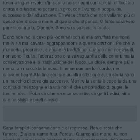
fortuna ingannevole: c’impauriamo per ogni contrarietà, difficoltà o
critica e ci lasciamo portare in giro, con il vento in poppa, dal
successo o dall’adulazione. E invece chissà che non valiamo più di
quello che si dice e meno di quello che si pensa. O forse sarà vero
pure il contrario. Dipende. Sono solo sofismi, in fondo.
È che non me la cavo più -semmai con la mia arruffata memoria
me la sia mai cavata- aggrappandomi a queste citazioni. Perché la
memoria, proprio lei, e anche la tradizione, quando non negligenti,
non sono il culto, l’adorazione o la salvaguardia delle ceneri, ma la
conservazione e la trasmissione del fuoco. Lo disse, sempre più o
meno, un musicista famoso. Il nome non me lo ricordo, ma
chissenefrega! Alla fine sempre un’altra citazione è. La storia sono
un mucchio di cose già successe. Mentre la verità è coperta da una
cortina di menzogne e la vita non è che un paradiso di bugie, le
tue, le mie… Roba da cinema e canzonette, da gatti fradici, altro
che musicisti e poeti classici!
Sono tempi di conservazione e di regresso. Non ci resta che
l’amore. E allora siamo fritti. Perduti. Quanto alla morte, lei non
smetterà il suo lavoro inintermittente di rinnovamento dell’umanità.