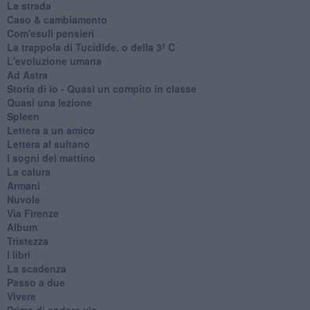
La strada
Caso & cambiamento
Com'esuli pensieri
La trappola di Tucidide, o della 3ª C
L'evoluzione umana
Ad Astra
Storia di io - Quasi un compito in classe
Quasi una lezione
Spleen
Lettera a un amico
Lettera al sultano
I sogni del mattino
La calura
Armani
Nuvole
Via Firenze
Album
Tristezza
I libri
La scadenza
Passo a due
Vivere
Prima di andare via