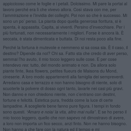
appiccicoso come le foglie e i petali. Dolcissimo. Mi pare la portai al
lavoro perché era lì che vivevo allora. Così stava con me, per
l’ammirazione e l’invidia dei colleghi. Poi non so che è successo. Mi
sono un po’ perso. La pianta dopo quella generosa fioritura, si è
spenta, è appassita. Capita, ai viventi. Persino d’invecchiare. Per i
più fortunati, non necessariamente i migliori. Forse è ancora là. È
seccata, è stata dimenticata e buttata. Di noi resta poco alla fine.
Perché la fortuna è mutevole e nemmeno si sa cosa sia. È il caso, il
destino? Dipende da noi? Chi sa. Fatto sta che credo di aver perso,
semmai l’ho avuto, il mio tocco leggero sulle cose. E per cose
intendevo
res
: tutto, del mondo animato e non. Da allora solo
piante finte, Ikea flowers, petites flueurs de Maisons du Mond,
cineserie. A loro modo appartenenti alla famiglia dei sempreverdi.
Arredano casa e terrazzo e non hanno bisogno di niente, solo di
scuoterle la polvere di dosso ogni tanto, lavarle nei casi più gravi.
Non danno e non chiedono niente, non c’entrano con destini,
fortune e felicità. Estetica pura, fredda come la luce di certe
lampadine. A sceglierle bene fanno pure figura. I tempi in fondo
sono questi.
“Amaro e noia/ la vita, altro mai nulla”
. E se ho perso il
mio tocco leggero, quello che non sapevo né dimostravo di avere,
a loro non importa un fico secco, anzi finto. Non ne hanno bisogno.
Non hanno a che fare con la natura ed il tempo e mi