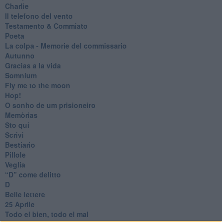
Charlie
Il telefono del vento
Testamento & Commiato
Poeta
​La colpa - Memorie del commissario
Autunno
Gracias a la vida
Somnium
Fly me to the moon
Hop!
O sonho de um prisioneiro
Memòrias
Sto qui
Scrivi
Bestiario
Pillole
Veglia
​“D” come delitto
D
Belle lettere
25 Aprile
Todo el bien, todo el mal