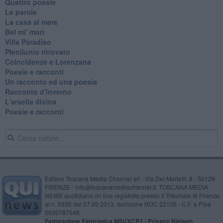
Quattro poesie
Le parole
La casa al mare
Bel mi' morì
Villa Paradiso
Plenilunio ritrovato
Coincidenze e Lorenzana
Poesie e racconti
Un racconto ed una poesia
Racconto d'inverno
​L'arsella divina
Poesie e racconti
Editore Toscana Media Channel srl - Via Dei Martelli, 8 - 50129
FIRENZE - info@toscanamediachannel.it. TOSCANA MEDIA
NEWS quotidiano on line registrato presso il Tribunale di Firenze
al n. 5935 del 27.09.2013. Iscrizione ROC 22105 - C.F. e P.Iva
0620787048
Fatturazione Elettronica M5UXCR1 |
Privacy Nielsen