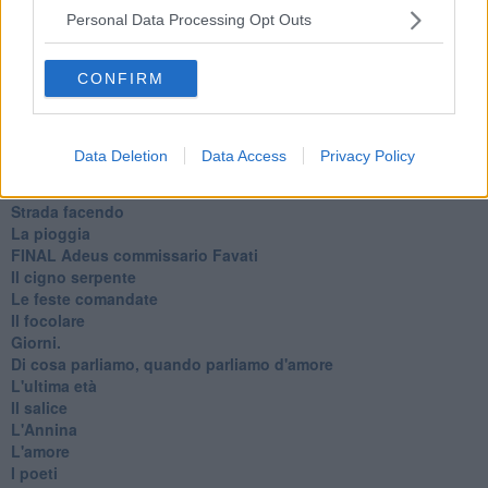
Primavera
Personal Data Processing Opt Outs
Elogio dell'ombra
Pensieri
CONFIRM
Mono logo
Settembre
Fabrizia
​Scilla & Cariddi, un sogno di mezza estate
Data Deletion
Data Access
Privacy Policy
Anna
I pensieri fragili
Strada facendo
La pioggia
FINAL Adeus commissario Favati
Il cigno serpente
Le feste comandate
Il focolare
Giorni.
Di cosa parliamo, quando parliamo d'amore
L'ultima età
Il salice
L'Annina
L'amore
I poeti