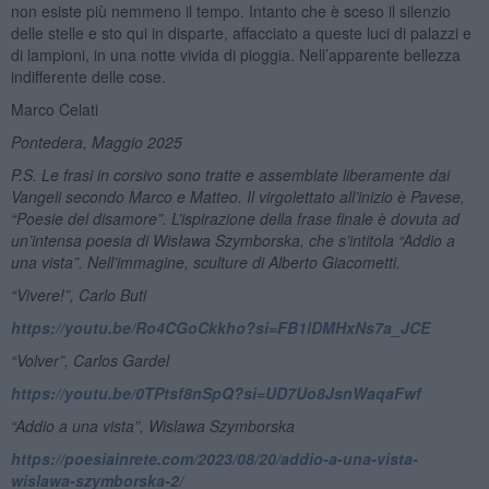
non esiste più nemmeno il tempo. Intanto che è sceso il silenzio
delle stelle e sto qui in disparte, affacciato a queste luci di palazzi e
di lampioni, in una notte vivida di pioggia. Nell’apparente bellezza
indifferente delle cose.
Marco Celati
Pontedera, Maggio 2025
P.S. Le frasi in corsivo sono tratte
e assemblate liberamente dai
Vangeli secondo Marco e Matteo. Il virgolettato
all’inizio è Pavese,
“Poesie del disamore
”.
L’ispirazione
della frase finale
è dovuta ad
un
’
intensa poesia di Wisława Szymborska, che s
’intitola
“Addio a
una vista
”. Nell’immagine, sculture di Alberto Giacometti.
“Vivere!”, Carlo Buti
https://youtu.be/Ro4CGoCkkho?si=FB1lDMHxNs7a_JCE
“Volver”, Carlos Gardel
https://youtu.be/0TPtsf8nSpQ?si=UD7Uo8JsnWaqaFwf
“Addio a una vista”, Wislawa Szymborska
https://poesiainrete.com/2023/08/20/addio-a-una-vista-
wislawa-szymborska-2/