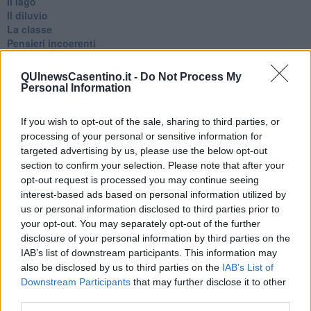
Il lago
Il diluvio
La classe
Pensieri incoerenti
Dal balcone
Insomnia
QUInewsCasentino.it -
Do Not Process My
Il guardiano
Personal Information
Lo sgombero
Erodoto e Tucidide
If you wish to opt-out of the sale, sharing to third parties, or
Il padre della storia
processing of your personal or sensitive information for
Pensieri brevi
targeted advertising by us, please use the below opt-out
L'evoluzione della specie
section to confirm your selection. Please note that after your
Il servizio
opt-out request is processed you may continue seeing
Riflessioni
interest-based ads based on personal information utilized by
L'Oscuro
Generazioni
us or personal information disclosed to third parties prior to
Cristobal
your opt-out. You may separately opt-out of the further
Il paese dei balocchi
disclosure of your personal information by third parties on the
Ciò che resta
IAB’s list of downstream participants. This information may
La balena
also be disclosed by us to third parties on the
IAB’s List of
Vittorio
Downstream Participants
that may further disclose it to other
La bufera
third parties.
Il mago, la pera e il Bar la Posta