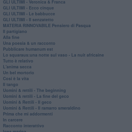
GLI ULTIMI - Veronica & Franca
GLI ULTIMI - Ecco cinque
GLI ULTIMI - Le babbucce
GLI ULTIMI - Il senzatetto
MATERIA RINNOVABILE Pensiero di Pasqua
Il partigiano
Alla fine
Una poesia & un racconto
Pubblicare humanum est
Lo squaraus:una notte sul vaso - La nuit africaine
Tutto è relativo
L'anima secca
Un bel mortorio
Cosi è la vita
Il tango
​Uomini & rettili - The beginning
​Uomini & rettili - La fine del geco
Uomini & Rettili - Il geco
Uomini & Rettili - Il ramarro smeraldino
Prima che mi addormenti
In carcere
Racconto interattivo
Igea marina