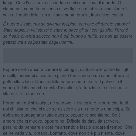
lungo. Così l’esistenza ci conduce e ci condiziona il mondo. O
siamo noi, come in un senso di vertigine e di abisso, che siamo il
sale o il male della Terra. Il sale sana, brucia, inaridisce, esalta.
É buono
il sale, ma se diventa insipido, con che gli darete sapore?
Siate sapidi in voi stessi e state in pace gli uni con gli altri. Perché
se il sale diventa sciocco non è più buono a nulla, se non ad essere
gettato via e calpestato dagli uomini.
Eppure sento ancora cadere la pioggia, cantare alle prime luci gli
uccelli, muoversi al vento le piante frusciando e un cane latrare al
gatto silenzioso. Questo della natura che resta tra i palazzi è il
suono, il richiamo che desta l’ascolto e l’attenzione, e dice che la
vita esiste, o forse no.
Forse non qui si svolge, né so dove, il risveglio e l’opera che fa di
noi chi siamo, che ci dice se esistere sia un merito o una colpa. Se
abbiamo guadagnato tutto questo, oppure lo scontiamo. Se è
amore che ci muove, oppure no. Difficile da dire, da scrivere,
persino da pensare e così mi arrendo e lascio andare il tempo. Che
se ne vada via, lontano. Lontano, dove non c’è più niente, dove