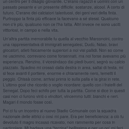
un centro per il disagio giovanile. C'erano ragazzi e uomini con un
passato pesante e un presente difficile: sostanze, alcool. A corto di
futuro. C'erano dei calciatori talentuosi, dei geni veri della finta.
Purtroppo la finta più efficace la facevano a sé stessi. Qualcuno
non c'è più, qualcuno non ce l'ha fatta. Altri invece ne sono usciti
vittoriosi, in campo e nella vita.
Un'altra partita memorabile fu quella al vecchio Marconcini, contro
una rappresentativa di immigrati senegalesi, Dudù, Ndao, bravi
giocatori, atleti fisicamente superiori a noi visi pallidi. Non so come
ne uscimmo, correvano come forsennati, ma noi forse avevamo più
esperienza. Renzino, il vicesindaco dai piedi buoni, segnò su calcio
piazzato. Spadino mi crossò dalla destra in area, saltai di testa, mi
si fece avanti il portiere, enorme e chiaramente nero, temetti il
peggio. Chissà come, arrivai prima io sulla palla e la girai in rete.
L'ultimo goal che ricordo o voglio ricordare: quello con i fratelli del
Senegal. Dopo feci schifo per tutta la partita. Come si dice in questi
casi non ci furono vinti o vincitori, vincemmo tutti: bianchi e neri.
Magari il mondo fosse così.
Poi ci fu un incontro al nuovo Stadio Comunale con la squadra
nazionale delle attrici o così mi pare. Era per beneficienza: a ciò fu
devoluto il magro incasso ricavato, non rammento per cosa in
particolare. Mi badava una "terzina" bellissima e per un po' mi feci