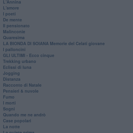
L'Annina
L'amore
I poeti
De mente
Il pensionato
Malinconie
Quaresima
LA BIONDA DI SOIANA Memorie del Celati giovane
I palloncini
GLI ULTIMI - Ecco cinque
Trekking urbano
Eclissi di luna
Jogging
Distanza
Racconto di Natale
Pensieri & nuvole
Fumo
I morti
Sogni
Quando me ne andrò
Case popolari
La notte
La quiete prima