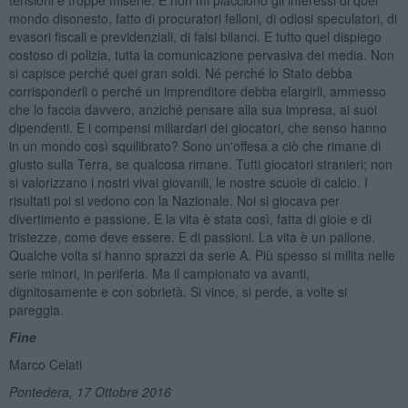
mondo disonesto, fatto di procuratori felloni, di odiosi speculatori, di
evasori fiscali e previdenziali, di falsi bilanci. E tutto quel dispiego
costoso di polizia, tutta la comunicazione pervasiva dei media. Non
si capisce perché quei gran soldi. Né perché lo Stato debba
corrisponderli o perché un imprenditore debba elargirli, ammesso
che lo faccia davvero, anziché pensare alla sua impresa, ai suoi
dipendenti. E i compensi miliardari dei giocatori, che senso hanno
in un mondo così squilibrato? Sono un'offesa a ciò che rimane di
giusto sulla Terra, se qualcosa rimane. Tutti giocatori stranieri; non
si valorizzano i nostri vivai giovanili, le nostre scuole di calcio. I
risultati poi si vedono con la Nazionale. Noi si giocava per
divertimento e passione. E la vita è stata così, fatta di gioie e di
tristezze, come deve essere. E di passioni. La vita è un pallone.
Qualche volta si hanno sprazzi da serie A. Più spesso si milita nelle
serie minori, in periferia. Ma il campionato va avanti,
dignitosamente e con sobrietà. Si vince, si perde, a volte si
pareggia.
Fine
Marco Celati
Pontedera, 17 Ottobre 2016