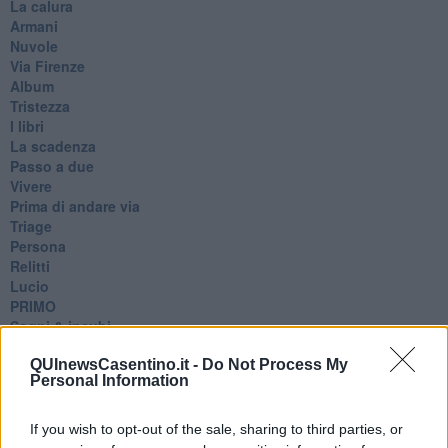
La calura
Armani
Nuvole
Via Firenze
Album
Tristezza
I libri
La scadenza
Passo a due
Vivere
Prima di andare via
Triage
Persona
Relitti
Lucio
PRIMO
Sogni & incubi
Accidenti all’amore
QUInewsCasentino.it -
Do Not Process My
Protezione civile
Personal Information
Walter
Appunti per l'inverno
Il muro di Baj
If you wish to opt-out of the sale, sharing to third parties, or
Biografia emotiva