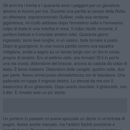
Gli anni tra i trenta e i quaranta sono i peggiori per un giocatore,
almeno lo furono per me. Durante una partita al campo della Rotta,
un difensore, soprannominato Gulliver, nella sua versione
gigantesca, mi crollò addosso dopo l'ennesimo salto e l'ennesimo
colpo di testa in una mischia in area. Il colpo risultò vincente, il
portiere battuto e il crociato sinistro rotto. Quaranta giorni
ingessato: sono leve lunghe, è un casino, farle tornare a posto.
Dopo la guarigione, in una nuova partita contro una squadra
rottigiana, andai a segno su un lancio lungo con un tiro in corsa,
proprio di sinistro. Ero al settimo cielo, ero tornato! Di lì in poi fu
una via crucis: distorsione del braccio, ancora su caduta da colpo di
testa. È bene insistere. Distorsioni delle caviglie: quattro volte, due
per parte. Avevo ormai preso dimestichezza con le fasciature. Una
pallonata mi ruppe il mignolo destro. Lo steccai da me con il
bastoncino di un ghiacciolo. Dopo averlo ciucciato: il ghiacciolo, non
il dito. È rimasto solo un po' storto.
Un portiere in passato mi aveva spezzato un dente in un'entrata di
pugno. Avevo anche marcato, ma l'arbitro fischiò punizione e
annullò il goal. Pensare che avevo saltato tra portiere e terzino e