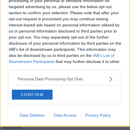
processing of your personal or sensitive information for
La tempesta e altro
targeted advertising by us, please use the below opt-out
Umani
section to confirm your selection. Please note that after your
I bolidi
opt-out request is processed you may continue seeing
Parole
interest-based ads based on personal information utilized by
Amarezza
us or personal information disclosed to third parties prior to
Colpa & merito
your opt-out. You may separately opt-out of the further
Vento
disclosure of your personal information by third parties on the
​LA PANCHINA ROSSA Requiem per il Commissario
IAB’s list of downstream participants. This information may
Ospedali del cuore
also be disclosed by us to third parties on the
IAB’s List of
Coraçào
Downstream Participants
that may further disclose it to other
Charlie
third parties.
Il telefono del vento
Testamento & Commiato
Personal Data Processing Opt Outs
Poeta
​La colpa - Memorie del commissario
Autunno
CONFIRM
Gracias a la vida
Somnium
Fly me to the moon
Hop!
Data Deletion
Data Access
Privacy Policy
O sonho de um prisioneiro
Memòrias