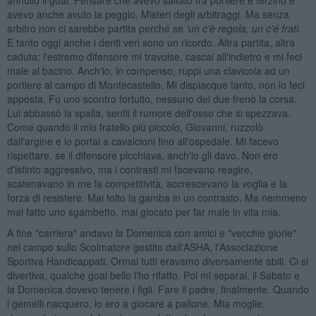
avevo anche avuto la peggio. Misteri degli arbitraggi. Ma senza
arbitro non ci sarebbe partita perché se
'un c'è regola, un c'
é frati
.
E tanto oggi anche i denti veri sono un ricordo. Altra partita, altra
caduta: l'estremo difensore mi travolse, cascai all'indietro e mi feci
male al bacino. Anch'io, in compenso, ruppi una clavicola ad un
portiere al campo di Montecastello. Mi dispiacque tanto, non lo feci
apposta. Fu uno scontro fortuito, nessuno dei due frenò la corsa.
Lui abbassò la spalla, sentii il rumore dell'osso che si spezzava.
Come quando il mio fratello più piccolo, Giovanni, ruzzolò
dall'argine e lo portai a cavalcioni fino all'ospedale. Mi facevo
rispettare, se il difensore picchiava, anch'io gli davo. Non ero
d'istinto aggressivo, ma i contrasti mi facevano reagire,
scatenavano in me la competitività, accrescevano la voglia e la
forza di resistere. Mai tolto la gamba in un contrasto. Ma nemmeno
mai fatto uno sgambetto, mai giocato per far male in vita mia.
A fine "carriera" andavo la Domenica con amici e "vecchie glorie"
nel campo sullo Scolmatore gestito dall'ASHA, l'Associazione
Sportiva Handicappati. Ormai tutti eravamo diversamente abili. Ci si
divertiva, qualche goal bello l'ho rifatto. Poi mi separai, il Sabato e
la Domenica dovevo tenere i figli. Fare il padre, finalmente. Quando
i gemelli nacquero, io ero a giocare a pallone. Mia moglie,