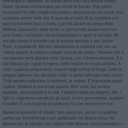
ricoverata in ospedale, mi aveva detto che c'era ancora tempo.
Giuro. Quando arrivai erano già venuti al mondo. Che padre
snaturato! Ho fatto meglio che potevo, sicuramente non bene. Uno
scarpone anche nella vita. E quando si trattò di far scegliere uno
sport ai bambini dopo il nuoto, li portai davanti al campo della
Bellaria Cappuccini, della serie: un giorno tutto questo sarà tuo,
anzi vostro. Confidavo che proseguissero lo sport di famiglia. Mi
ero già messo d'accordo con la società sportiva e con "padre"
Piero, il presidente. Ma loro ascoltarono la mamma che non ne
voleva sapere di scarpe e maglie motose da lavare. Pensare che a
me piaceva tanto giocare sotto l'acqua, con il terreno pesante. È il
più indicato per i goal di rapina, nelle mischie in mezzo all'area. A
volte il pallone s'impantana, coperto dagli schizzi di fango, sotto la
pioggia battente che attutisce i colpi, le grida soffocate nello sforzo.
Tutto sembra rallentare i movimenti, le cadute. È importante saper
cadere. Esistere è una lunga caduta. Altre volte, sul terreno
pesante, come spesso è la vita, il pallone rotola via leggero. Ma, i
figli no, seguirono sopratutto gli amici, la loro generazione, scelsero
il basket. E così la genia dei pallonari finì per sempre con me.
Appesi le scarpette al chiodo. Non giocai più, se non in qualche
partita per beneficienza o per solidarietà, ma facevo pena. Ho
giocato con le squadre dei ragazzi della Bianca, una cooperativa e