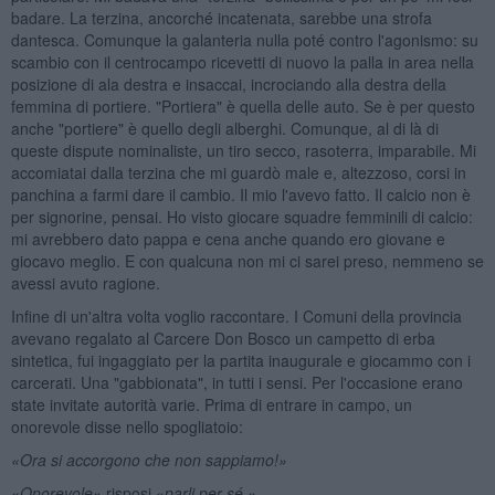
badare. La terzina, ancorché incatenata, sarebbe una strofa
dantesca. Comunque la galanteria nulla poté contro l'agonismo: su
scambio con il centrocampo ricevetti di nuovo la palla in area nella
posizione di ala destra e insaccai, incrociando alla destra della
femmina di portiere. "Portiera" è quella delle auto. Se è per questo
anche "portiere" è quello degli alberghi. Comunque, al di là di
queste dispute nominaliste, un tiro secco, rasoterra, imparabile. Mi
accomiatai dalla terzina che mi guardò male e, altezzoso, corsi in
panchina a farmi dare il cambio. Il mio l'avevo fatto. Il calcio non è
per signorine, pensai. Ho visto giocare squadre femminili di calcio:
mi avrebbero dato pappa e cena anche quando ero giovane e
giocavo meglio. E con qualcuna non mi ci sarei preso, nemmeno se
avessi avuto ragione.
Infine di un'altra volta voglio raccontare. I Comuni della provincia
avevano regalato al Carcere Don Bosco un campetto di erba
sintetica, fui ingaggiato per la partita inaugurale e giocammo con i
carcerati. Una "gabbionata", in tutti i sensi. Per l'occasione erano
state invitate autorità varie. Prima di entrare in campo, un
onorevole disse nello spogliatoio:
«Ora si accorgono che non sappiamo!»
«
Onorevole»
risposi «
parli per sé.»