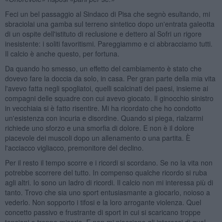
Feci un bel passaggio al Sindaco di Pisa che segnò esultando, mi
sbraciolai una gamba sul terreno sintetico dopo un'entrata galeotta
di un ospite dell'istituto di reclusione e dettero al Sofri un rigore
inesistente: i soliti favoritismi. Pareggiammo e ci abbracciamo tutti.
Il calcio è anche questo, per fortuna.
Da quando ho smesso, un effetto del cambiamento è stato che
dovevo fare la doccia da solo, in casa. Per gran parte della mia vita
l'avevo fatta negli spogliatoi, quelli scalcinati dei paesi, insieme ai
compagni delle squadre con cui avevo giocato. Il ginocchio sinistro
in vecchiaia si è fatto risentire. Mi ha ricordato che ho condotto
un'esistenza con incuria e disordine. Quando si piega, rialzarmi
richiede uno sforzo e una smorfia di dolore. E non è il dolore
piacevole dei muscoli dopo un allenamento o una partita. È
l'acciacco vigliacco, premonitore del declino.
Per il resto il tempo scorre e i ricordi si scordano. Se no la vita non
potrebbe scorrere del tutto. In compenso qualche ricordo si ruba
agli altri. Io sono un ladro di ricordi. Il calcio non mi interessa più di
tanto. Trovo che sia uno sport entusiasmante a giocarlo, noioso a
vederlo. Non sopporto i tifosi e la loro arrogante violenza. Quel
concetto passivo e frustrante di sport in cui si scaricano troppe
tensioni e troppe miserie. E non mi piacciono gli interessi di quel