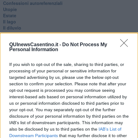
Confessioni autoreferenziali
Utopie
Estate
Il lago
Il diluvio
La classe
Pensieri incoerenti
QUInewsCasentino.it -
Do Not Process My
Dal balcone
Personal Information
Insomnia
Il guardiano
Lo sgombero
If you wish to opt-out of the sale, sharing to third parties, or
Erodoto e Tucidide
processing of your personal or sensitive information for
Il padre della storia
targeted advertising by us, please use the below opt-out
Pensieri brevi
section to confirm your selection. Please note that after your
L'evoluzione della specie
opt-out request is processed you may continue seeing
Il servizio
interest-based ads based on personal information utilized by
Riflessioni
us or personal information disclosed to third parties prior to
L'Oscuro
your opt-out. You may separately opt-out of the further
Generazioni
disclosure of your personal information by third parties on the
Cristobal
IAB’s list of downstream participants. This information may
Il paese dei balocchi
also be disclosed by us to third parties on the
IAB’s List of
Ciò che resta
Downstream Participants
that may further disclose it to other