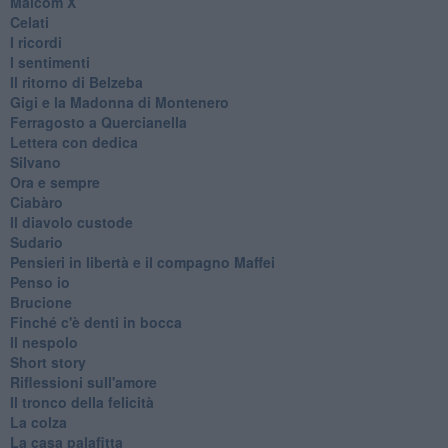
Malcom X
Celati
I ricordi
I sentimenti
Il ritorno di Belzeba
Gigi e la Madonna di Montenero
Ferragosto a Quercianella
Lettera con dedica
Silvano
Ora e sempre
Ciabàro
Il diavolo custode
Sudario
Pensieri in libertà e il compagno Maffei
Penso io
Brucione
Finché c'è denti in bocca
Il nespolo
Short story
Riflessioni sull'amore
Il tronco della felicità
La colza
La casa palafitta