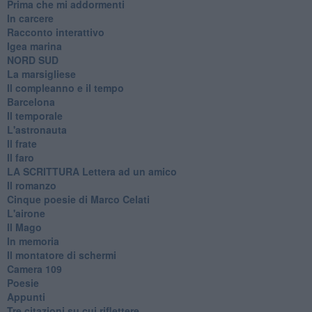
Prima che mi addormenti
In carcere
Racconto interattivo
Igea marina
​NORD SUD
La marsigliese
Il compleanno e il tempo
Barcelona
Il temporale
L'astronauta
Il frate
Il faro
​LA SCRITTURA Lettera ad un amico
Il romanzo
Cinque poesie di Marco Celati
L'airone
Il Mago
In memoria
Il montatore di schermi
Camera 109
Poesie
Appunti
Tre citazioni su cui riflettere