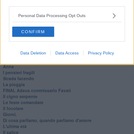
La balena
third parties.
Vittorio
La bufera
Personal Data Processing Opt Outs
Il mago, la pera e il Bar la Posta
Primavera
Elogio dell'ombra
CONFIRM
Pensieri
Mono logo
Settembre
Data Deletion
Data Access
Privacy Policy
Fabrizia
​Scilla & Cariddi, un sogno di mezza estate
Anna
I pensieri fragili
Strada facendo
La pioggia
FINAL Adeus commissario Favati
Il cigno serpente
Le feste comandate
Il focolare
Giorni.
Di cosa parliamo, quando parliamo d'amore
L'ultima età
Il salice