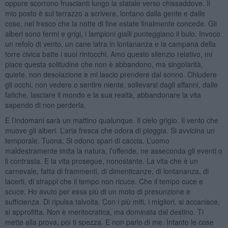
oppure scorrono fruscianti lungo la statale verso chissaddove. Il
mio posto è sul terrazzo a scrivere, lontano dalla gente e dalle
cose, nel fresco che la notte di fine estate finalmente concede. Gli
alberi sono fermi e grigi, i lampioni gialli punteggiano il buio. Invoco
un refolo di vento, un cane latra in lontananza e la campana della
torre civica batte i suoi rintocchi. Amo questo silenzio relativo, mi
piace questa solitudine che non è abbandono, ma singolarità,
quiete, non desolazione e mi lascio prendere dal sonno. Chiudere
gli occhi, non vedere o sentire niente, sollevarsi dagli affanni, dalle
fatiche, lasciare il mondo e la sua realtà, abbandonare la vita
sapendo di non perderla.
E l’indomani sarà un mattino qualunque. Il cielo grigio. Il vento che
muove gli alberi. L’aria fresca che odora di pioggia. Si avvicina un
temporale. Tuona. Si odono spari di caccia. L’uomo
maldestramente imita la natura, l’offende, ne asseconda gli eventi o
li contrasta. E la vita prosegue, nonostante. La vita che è un
carnevale, fatta di frammenti, di dimenticanze, di lontananza, di
lacerti, di strappi che il tempo non ricuce. Che il tempo cuce e
scuce. Ho avuto per essa più di un moto di presunzione e
sufficienza. Di ripulsa talvolta. Con i più miti, i migliori, si accanisce,
si approfitta. Non è meritocratica, ma dominata dal destino. Ti
mette alla prova, poi ti spezza. E non parlo di me. Intanto le cose