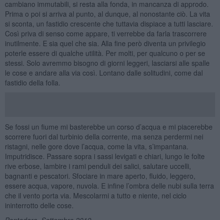
cambiano immutabili, si resta alla fonda, in mancanza di approdo.
Prima o poi si arriva al punto, al dunque, al nonostante ciò. La vita
si sconta, un fastidio crescente che tuttavia dispiace a tutti lasciare.
Così priva di senso come appare, ti verrebbe da farla trascorrere
inutilmente. E sia quel che sia. Alla fine però diventa un privilegio
poterle essere di qualche utilità. Per molti, per qualcuno o per se
stessi. Solo avremmo bisogno di giorni leggeri, lasciarsi alle spalle
le cose e andare alla via così. Lontano dalle solitudini, come dal
fastidio della folla.
Se fossi un fiume mi basterebbe un corso d’acqua e mi piacerebbe
scorrere fuori dal turbinio della corrente, ma senza perdermi nei
ristagni, nelle gore dove l’acqua, come la vita, s’impantana.
Imputridisce. Passare sopra i sassi levigati e chiari, lungo le folte
rive erbose, lambire i rami penduli dei salici, salutare uccelli,
bagnanti e pescatori. Sfociare in mare aperto, fluido, leggero,
essere acqua, vapore, nuvola. E infine l’ombra delle nubi sulla terra
che il vento porta via. Mescolarmi a tutto e niente, nel ciclo
ininterrotto delle cose.
Pontedera, Settembre 2019