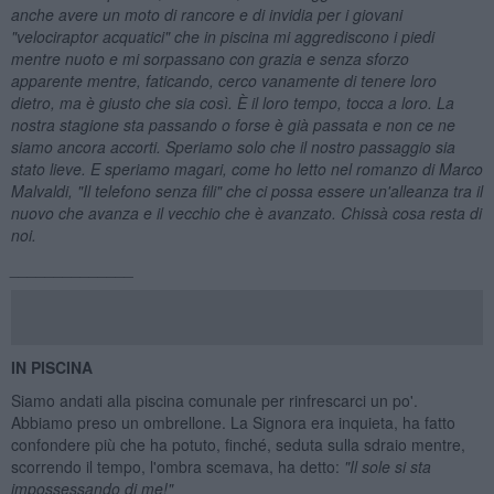
anche avere un moto di rancore e di invidia per i giovani
"velociraptor acquatici" che in piscina mi aggrediscono i piedi
mentre nuoto e mi sorpassano con grazia e senza sforzo
apparente mentre, faticando, cerco vanamente di tenere loro
dietro, ma
è giusto che sia cos
ì.
È il loro tempo, tocca a loro. La
nostra stagione sta passando o forse
è gi
à passata e non ce ne
siamo ancora accorti. Speriamo solo che il nostro passaggio sia
stato lieve. E speriamo magari, come ho letto nel romanzo di Marco
Malvaldi, "Il telefono senza fili" che ci possa essere un'alleanza tra il
nuovo che avanza e il vecchio che
è avanzato. Chiss
à cosa resta di
noi.
______________
IN PISCINA
Siamo andati alla piscina comunale per rinfrescarci un po'.
Abbiamo preso un ombrellone. La Signora era inquieta, ha fatto
confondere più che ha potuto, finché, seduta sulla sdraio mentre,
scorrendo il tempo, l'ombra scemava, ha detto:
"Il sole si sta
impossessando di me!"