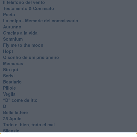
Il telefono del vento
Testamento & Commiato
Poeta
​La colpa - Memorie del commissario
Autunno
Gracias a la vida
Somnium
Fly me to the moon
Hop!
O sonho de um prisioneiro
Memòrias
Sto qui
Scrivi
Bestiario
Pillole
Veglia
​“D” come delitto
D
Belle lettere
25 Aprile
Todo el bien, todo el mal
Silenzio
Le parole