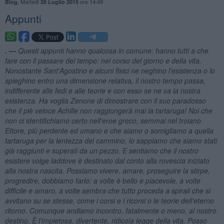
,
Martedì
ore 14:49
Blog
28 Luglio 2015
Appunti
. —
Questi appunti hanno qualcosa in comune: hanno tutti a che
fare con il passare del tempo: nel corso del giorno e della vita.
Nonostante Sant'Agostino e alcuni fisici ne neghino l'esistenza o lo
spieghino entro una dimensione relativa, il nostro tempo passa,
indifferente alle fedi e alle teorie e con esso se ne va la nostra
esistenza. Ha voglia Zenone di dimostrare con il suo paradosso
che il pi
è veloce Achille non raggiunger
à mai la tartaruga! Noi che
non ci identifichiamo certo nell'eroe greco, semmai nel troiano
Ettore, pi
ù perdente ed umano e che siamo o somigliamo a quella
tartaruga per la lentezza del cammino, lo sappiamo che siamo stati
gi
à raggiunti e superati da un pezzo. E sentiamo che il nostro
esistere volge laddove
è destinato dal conto alla rovescia iniziato
alla nostra nascita. Possiamo vivere, amare, proseguire la stirpe,
progredire, dobbiamo farlo: a volte
è bello e piacevole, a volte
difficile e amaro, a volte sembra che tutto proceda a spirali che si
avvitano su se stesse, come i corsi e i ricorsi o le teorie dell'eterno
ritorno. Comunque andiamo incontro, fatalmente o meno, al nostro
destino.
È l'impietosa, divertente, ridicola legge della vita. Posso