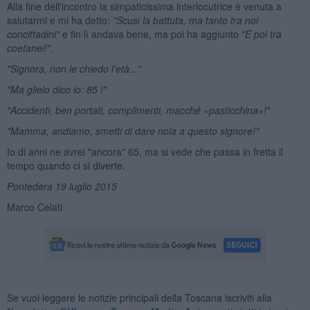
Alla fine dell'incontro la simpaticissima interlocutrice è venuta a
salutarmi e mi ha detto:
"Scusi la battuta, ma tanto tra noi
concittadini"
e fin lì andava bene, ma poi ha aggiunto
"E poi tra
coetanei!"
.
"Signora, non le chiedo l'et
à..."
"Ma glielo dico io: 85 !"
"Accidenti, ben portati, complimenti, macch
é
«pasticchina
»!"
"Mamma, andiamo, smetti di dare noia a questo signore!"
Io di anni ne avrei "ancora" 65, ma si vede che passa in fretta il
tempo quando ci si diverte.
Pontedera 19 luglio 2015
Marco Celati
Se vuoi leggere le notizie principali della Toscana iscriviti alla