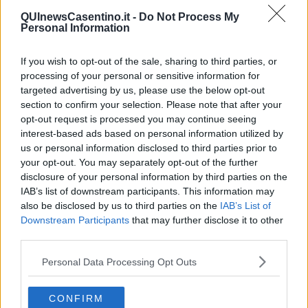
​L’Australiana
QUInewsCasentino.it -
Do Not Process My
Le stelle del jazz
Personal Information
Vita & morte
Auguri
If you wish to opt-out of the sale, sharing to third parties, or
Moro
processing of your personal or sensitive information for
Passanti
targeted advertising by us, please use the below opt-out
Continuando, la nonna e il carretto
section to confirm your selection. Please note that after your
Metaverso smart
opt-out request is processed you may continue seeing
Fiamme
interest-based ads based on personal information utilized by
Anzi
us or personal information disclosed to third parties prior to
Confessioni autoreferenziali
your opt-out. You may separately opt-out of the further
Utopie
Estate
disclosure of your personal information by third parties on the
Il lago
IAB’s list of downstream participants. This information may
Il diluvio
also be disclosed by us to third parties on the
IAB’s List of
La classe
Downstream Participants
that may further disclose it to other
Pensieri incoerenti
third parties.
Dal balcone
Insomnia
Personal Data Processing Opt Outs
Il guardiano
Lo sgombero
CONFIRM
Erodoto e Tucidide