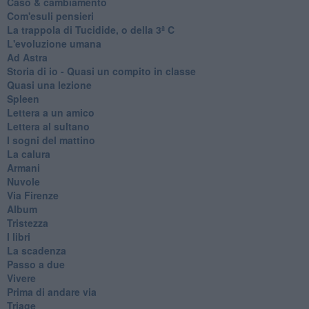
Caso & cambiamento
Com'esuli pensieri
La trappola di Tucidide, o della 3ª C
L'evoluzione umana
Ad Astra
Storia di io - Quasi un compito in classe
Quasi una lezione
Spleen
Lettera a un amico
Lettera al sultano
I sogni del mattino
La calura
Armani
Nuvole
Via Firenze
Album
Tristezza
I libri
La scadenza
Passo a due
Vivere
Prima di andare via
Triage