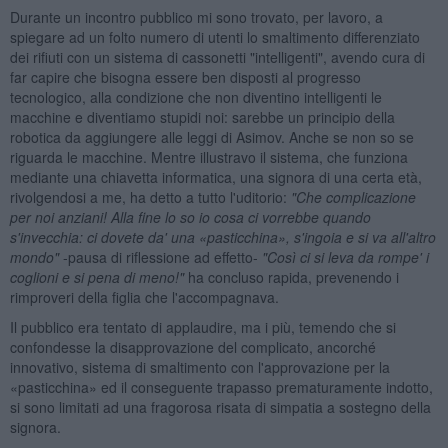
Durante un incontro pubblico mi sono trovato, per lavoro, a
spiegare ad un folto numero di utenti lo smaltimento differenziato
dei rifiuti con un sistema di cassonetti "intelligenti", avendo cura di
far capire che bisogna essere ben disposti al progresso
tecnologico, alla condizione che non diventino intelligenti le
macchine e diventiamo stupidi noi: sarebbe un principio della
robotica da aggiungere alle leggi di Asimov. Anche se non so se
riguarda le macchine. Mentre illustravo il sistema, che funziona
mediante una chiavetta informatica, una signora di una certa età,
rivolgendosi a me, ha detto a tutto l'uditorio:
"Che complicazione
per noi anziani! Alla fine lo so io cosa ci vorrebbe quando
s'invecchia: ci dovete da' una
«pasticchina
», s'ingoia e si va all'altro
mondo"
-pausa di riflessione ad effetto-
"Cos
ì ci si leva da rompe' i
coglioni e si pena di meno!"
ha concluso rapida, prevenendo i
rimproveri della figlia che l'accompagnava.
Il pubblico era tentato di applaudire, ma i più, temendo che si
confondesse la disapprovazione del complicato, ancorché
innovativo, sistema di smaltimento con l'approvazione per la
«pasticchina» ed il conseguente trapasso prematuramente indotto,
si sono limitati ad una fragorosa risata di simpatia a sostegno della
signora.