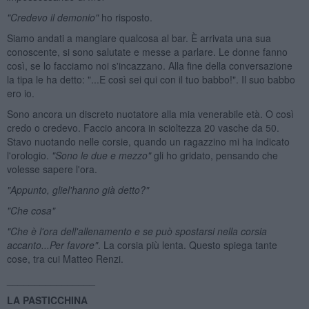
"Credevo il demonio"
ho risposto.
Siamo andati a mangiare qualcosa al bar. È arrivata una sua
conoscente, si sono salutate e messe a parlare. Le donne fanno
così, se lo facciamo noi s'incazzano. Alla fine della conversazione
la tipa le ha detto: "...E così sei qui con il tuo babbo!". Il suo babbo
ero io.
Sono ancora un discreto nuotatore alla mia venerabile età. O così
credo o credevo. Faccio ancora in scioltezza 20 vasche da 50.
Stavo nuotando nelle corsie, quando un ragazzino mi ha indicato
l'orologio.
"Sono le due e mezzo"
gli ho gridato, pensando che
volesse sapere l'ora.
"Appunto, gliel'hanno gi
à detto?"
"Che cosa"
"Che
è l'ora dell'allenamento e se pu
ò spostarsi nella corsia
accanto...Per favore"
. La corsia più lenta. Questo spiega tante
cose, tra cui Matteo Renzi.
________________
LA PASTICCHINA