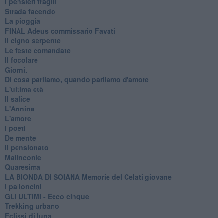
I pensieri fragili
Strada facendo
La pioggia
FINAL Adeus commissario Favati
Il cigno serpente
Le feste comandate
Il focolare
Giorni.
Di cosa parliamo, quando parliamo d'amore
L'ultima età
Il salice
L'Annina
L'amore
I poeti
De mente
Il pensionato
Malinconie
Quaresima
LA BIONDA DI SOIANA Memorie del Celati giovane
I palloncini
GLI ULTIMI - Ecco cinque
Trekking urbano
Eclissi di luna