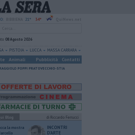
21°
34°
O:
BIBBIENA
QuiNews.net
ato
08 Agosto 2026
SA
PISTOIA
LUCCA
MASSA CARRARA
ste
Animali
Pubblicità
Contatti
RAGGIOLO
POPPI
PRATOVECCHIO-STIA
ui Blog
di Riccardo Ferrucci
INCONTRI
ucca la mostra
D'ARTE
Marcello