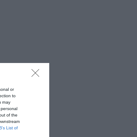
sonal or
ection to
ou may
 personal
out of the
 downstream
B’s List of