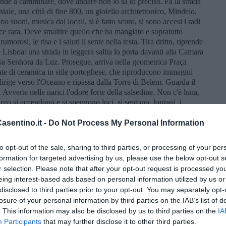
ende a camminare, dove andare non lo sa di preciso. Fa la strada
oniale, una città di fine 800, un gioiello architettonico, Mindelo,
 suoni, musica dai locali, si è fatto scuro, si sono accesi i radi
erce rara. Deve smaltire quello che ha mangiato e sopratutto
morosi, le risa e i saluti li sente nella testa. Tira dritto, riprende
 Lisboa: una strada in leggera salita lo porta davanti alla Camara
sa Senhora da Luz. Prosegue, arriva nella geometrica Praça
orate di ceramica in stile portoghese, che riproducono immagini
irige verso l'Oceano e ripassa dalla Torre di Belem. Guarda il
 Avverte nelle narici l'odore forte della salsedine. Non c'è luna,
largo si accendono e si spengono luci, si sentono, lontani, i
ente. Niente di niente, non ce n'è bisogno. Ed è tutto.
sentino.it -
Do Not Process My Personal Information
tto una lampada fioca. Si siede in quella penombra, che tende al
e la lampada in un gioco ipnotico di luce e di ombra. Che cosa
on fa più niente, non è più niente, sta solo lì, in una pace non del
to opt-out of the sale, sharing to third parties, or processing of your per
iccolo e grande insieme, limitato e sconfinato. Ci si sente così,
formation for targeted advertising by us, please use the below opt-out s
 liberi nello spazio, lontani da tutto, lontani da sé. Forse si
r selection. Please note that after your opt-out request is processed y
 casa, il suo letto. Terrà la finestra aperta per far entrare la notte,
eing interest-based ads based on personal information utilized by us or
ta sotto un baldacchino che lo avvolge: una rete trasparente che
disclosed to third parties prior to your opt-out. You may separately opt-
poi passerà dal porto, a piedi, fino alla spiaggia di Laginha,
losure of your personal information by third parties on the IAB’s list of
a popolare, un po' trasandata, in compenso il mare è bello,
. This information may also be disclosed by us to third parties on the
IA
parlo. È grande quel mare, si chiama Oceano, Oceano Atlantico.
Participants
that may further disclose it to other third parties.