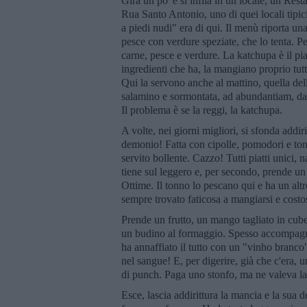
Gira un po' e si infila in un locale, un Res
Rua Santo Antonio, uno di quei locali tipi
a piedi nudi" era di qui. Il menù riporta una
pesce con verdure speziate, che lo tenta. P
carne, pesce e verdure. La katchupa è il pia
ingredienti che ha, la mangiano proprio tutti
Qui la servono anche al mattino, quella dell
salamino e sormontata, ad abundantiam, da u
Il problema è se la reggi, la katchupa.
A volte, nei giorni migliori, si sfonda addir
demonio! Fatta con cipolle, pomodori e tonno 
servito bollente. Cazzo! Tutti piatti unici, 
tiene sul leggero e, per secondo, prende un
Ottime. Il tonno lo pescano qui e ha un altr
sempre trovato faticosa a mangiarsi e costo
Prende un frutto, un mango tagliato in cubet
un budino al formaggio. Spesso accompagna i
ha annaffiato il tutto con un "vinho branco
nel sangue! E, per digerire, già che c'era,
di punch. Paga uno stonfo, ma ne valeva la
Esce, lascia addirittura la mancia e la sua d