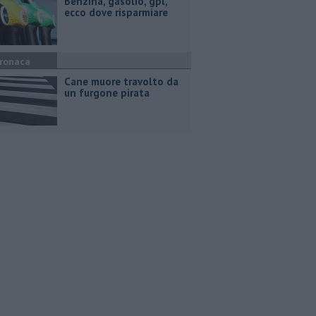
​Benzina, gasolio, gpl,
ecco dove risparmiare
ronaca
Cane muore travolto da
un furgone pirata