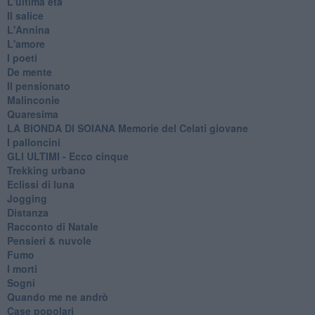
L'ultima età
Il salice
L'Annina
L'amore
I poeti
De mente
Il pensionato
Malinconie
Quaresima
LA BIONDA DI SOIANA Memorie del Celati giovane
I palloncini
GLI ULTIMI - Ecco cinque
Trekking urbano
Eclissi di luna
Jogging
Distanza
Racconto di Natale
Pensieri & nuvole
Fumo
I morti
Sogni
Quando me ne andrò
Case popolari