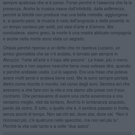
sempre qualcosa che si è perso. Forse perché è l’assenza che fa la
presenza. Anche la musica nasce dall’infelicità, dalla sofferenza,
perché la felicità non produce mai una bella melodia -aggiungeva-
e, a quanto pare, la musica è nata dall’angoscia e dalla povertà: io
un tempo cantavo per soldi, poi vissi d’arte e d’amore. Ma -
concludeva- siamo greci, la morte è una nostra abituale compagnia
e anche nella morte sono stata un segreto.
Chissà perché ripenso a un detto che mi ripeteva Luciano, un
amico giornalista che se n’è andato, è tornato per sempre in
Abruzzo: “l’arte all’arte e il lupo alle pecore”. La frase, più o meno,
era questa e non sapevo neanche bene cosa volesse dire, quando
e perché andasse usata. Lui lo sapeva. Era una frase che poteva
avere molti sensi e andava bene così. Me la sono sempre portata
dietro come ricordo e monito, nel corso degli anni. Sembra ieri che
avevamo a che fare con la vita e ora siamo alle prese con il suo
contrario. Che pensavamo di avere una certa avvenenza e ora
veniamo meglio, visti da lontano. Anch’io in lontananza acquisto,
perdo da vicino. E tutto, o quello che è, ti sembra passato in fretta,
senza sconti di tempo. Non sai chi sei, dove stai, dove vai. “Non ti
riconosci più, c’è qualcuno nello specchio, ma non sei più tu”.
Perché la vita vale tanto e a volte “due spicci”.