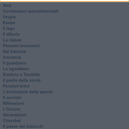
Anzi
Confessioni autoreferenziali
Utopie
Estate
Il lago
Il diluvio
La classe
Pensieri incoerenti
Dal balcone
Insomnia
Il guardiano
Lo sgombero
Erodoto e Tucidide
Il padre della storia
Pensieri brevi
L'evoluzione della specie
Il servizio
Riflessioni
L'Oscuro
Generazioni
Cristobal
Il paese dei balocchi