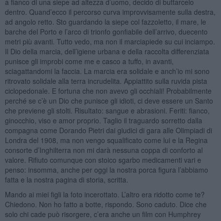
a fianco di una siepe ad altezza d’uomo, decido di buttarcelo
dentro. Quand’ecco il percorso curva improvvisamente sulla destra,
ad angolo retto. Sto guardando la siepe col fazzoletto, il mare, le
barche del Porto e l’arco di trionfo gonfiabile dell’arrivo, duecento
metri più avanti. Tutto vedo, ma non il marciapiede su cui inciampo.
Il Dio della marcia, dell’igiene urbana e della raccolta differenziata
punisce gli improbi come me e casco a tuffo, in avanti,
sciagattandomi la faccia. La marcia era solidale e anch’io mi sono
ritrovato solidale alla terra incrudelita. Appiattito sulla ruvida pista
ciclopedonale. E fortuna che non avevo gli occhiali! Probabilmente
perché se c’è un Dio che punisce gli idioti, ci deve essere un Santo
che previene gli stolti. Risultato: sangue e abrasioni. Feriti: fianco,
ginocchio, viso e amor proprio. Taglio il traguardo sorretto dalla
compagna come Dorando Pietri dai giudici di gara alle Olimpiadi di
Londra del 1908, ma non vengo squalificato come lui e la Regina
consorte d’Inghilterra non mi darà nessuna coppa di conforto al
valore. Rifiuto comunque con stoico sgarbo medicamenti vari e
penso: insomma, anche per oggi la nostra porca figura l’abbiamo
fatta e la nostra pagina di storia, scritta.
Mando ai miei figli la foto incerottato. L’altro era ridotto come te?
Chiedono. Non ho fatto a botte, rispondo. Sono caduto. Dice che
solo chi cade può risorgere, c’era anche un film con Humphrey