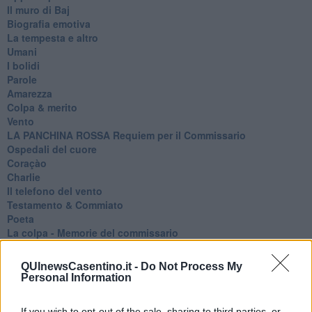
Il muro di Baj
Biografia emotiva
La tempesta e altro
Umani
I bolidi
Parole
Amarezza
Colpa & merito
Vento
​LA PANCHINA ROSSA Requiem per il Commissario
Ospedali del cuore
Coraçào
Charlie
Il telefono del vento
Testamento & Commiato
Poeta
​La colpa - Memorie del commissario
Autunno
Gracias a la vida
QUInewsCasentino.it -
Do Not Process My
Somnium
Personal Information
Fly me to the moon
Hop!
If you wish to opt-out of the sale, sharing to third parties, or