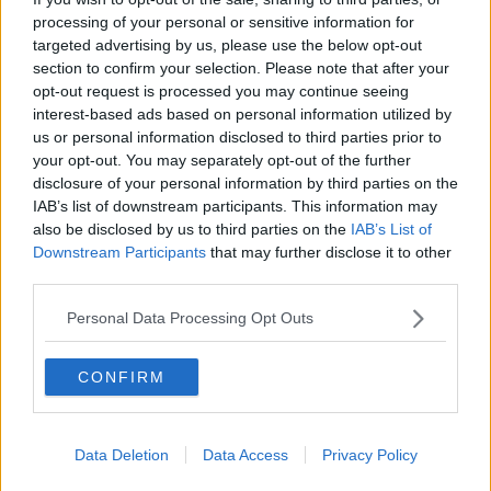
O sonho de um prisioneiro
processing of your personal or sensitive information for
Memòrias
targeted advertising by us, please use the below opt-out
Sto qui
section to confirm your selection. Please note that after your
Scrivi
opt-out request is processed you may continue seeing
Bestiario
interest-based ads based on personal information utilized by
Pillole
Veglia
us or personal information disclosed to third parties prior to
​“D” come delitto
your opt-out. You may separately opt-out of the further
D
disclosure of your personal information by third parties on the
Belle lettere
IAB’s list of downstream participants. This information may
25 Aprile
also be disclosed by us to third parties on the
IAB’s List of
Todo el bien, todo el mal
Downstream Participants
that may further disclose it to other
Silenzio
third parties.
Le parole
​L’Australiana
Personal Data Processing Opt Outs
Le stelle del jazz
Vita & morte
CONFIRM
Auguri
Moro
Passanti
Continuando, la nonna e il carretto
Data Deletion
Data Access
Privacy Policy
Metaverso smart
Fiamme