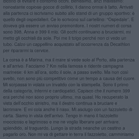
dicono di evitare il contorno occhi. Benissimo, anzi malissimo:
nonostante copiose gocce di collirio, il danno ormai è fatto. Arrivati
alla partenza ci iscriviamo subito allo stand di un gruppo sportivo: è
quello degli ospedalieri. Ce lo scrivono sul cartellino: “Ospedale”. E
doveva già essere un avviso premonitore. I nostri numeri di corsa
sono 398, Anna e 399 il mio. Gli occhi continuano a bruciarmi, mi
metto gli occhiali da sole. Poi me li tolgo perché non ci vedo un
tubo. Calzo un cappellino acquistato all’occorrenza da Decathlon
per ripararmi la cervice.
La corsa è a Marina, ma il mare si vede solo al Porto, alla partenza
e all’arrivo. Facciamo 7 Km nella famosa e ridente campagna
marinese: 6 km all’ora, sotto il sole, a passo svelto. Ma non così
svelto, non sono più competitivo come un tempo a causa del cuore.
Mi sorpassa in volata un invalido con la stampella. Sono il primo
della categoria, infermi e cardiopatici. Capisco che il numero 399
era perché non sono proprio ultimo, ma quasi. Ho recuperato la
vista dell’occhio sinistro, ma il destro continua a bruciare e
lacrimare. E mi cola anche il naso. Mi asciugo con un fazzoletto di
carta. Siamo in vista dell’arrivo. Tengo in mano il fazzoletto
moccicoso e lagrimoso e me ne voglio liberare per arrivare,
splendido, al traguardo. Lungo la strada neanche un cestino a
pagarlo oro. Non mi va di gettare in terra il fazzoletto, camminiamo