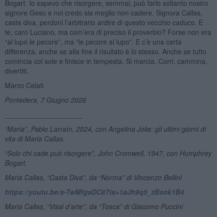
Bogart. Io sapevo che risorgere, semmai, può farlo soltanto nostro
signore Gesù e noi credo sia meglio non cadere. Signora Callas,
casta diva, perdoni l’arbitrario ardire di questo vecchio caduco. E
te, caro Luciano, ma com’era di preciso il proverbio? Forse non era
“al lupo le pecore”, ma “le pecore al lupo”. E c’è una certa
differenza, anche se alla fine il risultato è lo stesso. Anche se tutto
comincia col sole e finisce in tempesta. Si marcia. Corri. cammina,
divertiti.
Marco Celati
Pontedera, 7 Giugno 2026
____________________
“Maria”, Pablo Larraín, 2024, con Angelina Jolie: gli ultimi giorni di
vita di Maria Callas.
“Solo chi cade può risorgere”, John Cromwell, 1947, con Humphrey
Bogart.
Maria Callas, “Casta Diva”, da “Norma” di Vincenzo Bellini
https://youtu.be/s-TwMfgaDC8?is=1aJh9q5_zBsok1B4
Maria Callas,
“
Vissi d
’
arte”
, da
“
Tosca” di Giacomo Puccini