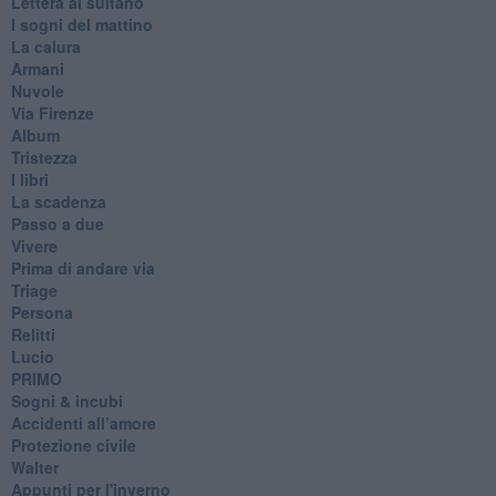
Lettera al sultano
I sogni del mattino
La calura
Armani
Nuvole
Via Firenze
Album
Tristezza
I libri
La scadenza
Passo a due
Vivere
Prima di andare via
Triage
Persona
Relitti
Lucio
PRIMO
Sogni & incubi
Accidenti all’amore
Protezione civile
Walter
Appunti per l'inverno