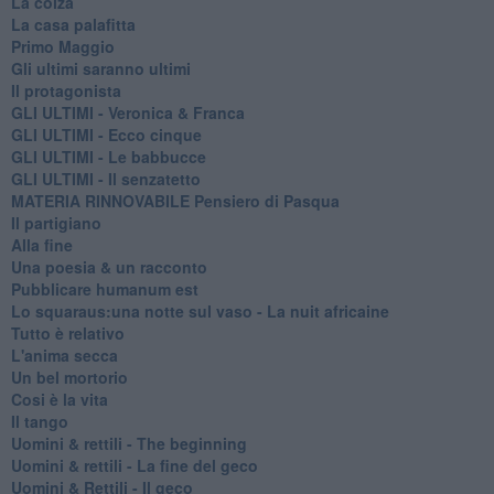
La colza
La casa palafitta
Primo Maggio
Gli ultimi saranno ultimi
Il protagonista
GLI ULTIMI - Veronica & Franca
GLI ULTIMI - Ecco cinque
GLI ULTIMI - Le babbucce
GLI ULTIMI - Il senzatetto
MATERIA RINNOVABILE Pensiero di Pasqua
Il partigiano
Alla fine
Una poesia & un racconto
Pubblicare humanum est
Lo squaraus:una notte sul vaso - La nuit africaine
Tutto è relativo
L'anima secca
Un bel mortorio
Cosi è la vita
Il tango
​Uomini & rettili - The beginning
​Uomini & rettili - La fine del geco
Uomini & Rettili - Il geco