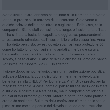
Siamo stati al mare, abbiamo camminato sulla litoranea e ci siamo
fermati a pranzo sulla terrazza di un ristorante. C’era vento e
qualche schizzo delle onde infrante sugli scogli. Bella vista, bella
compagnia. Siamo stati benissimo e a lungo, e il sole ha fatto il suo:
mi ha strinato la testa, ieri capelluta e oggi calva, procurandomi un
arrossamento erimatoso dall’insostenibile prurito vespertino. Anna
mi ha detto ben ti sta, avresti dovuto spalmarti una protezione 50,
come ho fatto io. L’indomani siamo andati al mercato e su una
bancarella di cosmetici ho visto un tubetto di crema solare a
sconto, a base di Aloe. È Aloe Vera? Ho chiesto all’uomo del banco.
Verissima, ha risposto, 2 e 80. Un affarone.
Il giorno dopo, nel pomeriggio, c’era una manifestazione podistica
solidale a Marina, la quota d’iscrizione interamente devoluta in
beneficenza alla ONLUS “Per Donare La Vita”. Si va presto, per la
maglietta omaggio. A casa, prima di partire mi spalmo l’Aloe in testa
e sul viso. Il prurito alla testa passa, ma in compenso prendono a
bruciarmi terribilmente gli occhi. Nutella a parte, non sono pratico di
creme da spalmare. Sul retro della confezione c’erano delle scritte,
piccolissime come le postille del diavolo in fondo ai contratti, che