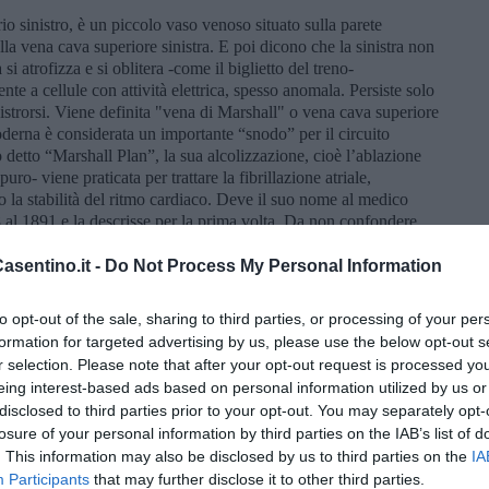
io sinistro, è un piccolo vaso venoso situato sulla parete
la vena cava superiore sinistra. E poi dicono che la sinistra non
i atrofizza e si oblitera -come il biglietto del treno-
te a cellule con attività elettrica, spesso anomala. Persiste solo
inistrorsi. Viene definita "vena di Marshall" o vena cava superiore
 moderna è considerata un importante “snodo” per il circuito
o detto “Marshall Plan”, la sua alcolizzazione, cioè l’ablazione
ro- viene praticata per trattare la fibrillazione atriale,
o la stabilità del ritmo cardiaco. Deve il suo nome al medico
al 1891 e la descrisse per la prima volta. Da non confondere
mericano, che nel 1947 propose il programma di aiuti per il
devastata dalla seconda guerra mondiale, noto appunto come
sentino.it -
Do Not Process My Personal Information
mo del grande sforzo americano per
"ricostruire l'Europa"
e, in
e del presidente Donald Trump. Perché anche il Piano Marshall è
to opt-out of the sale, sharing to third parties, or processing of your per
e un respiro di sollievo e prenderne atto. Lo dico più
formation for targeted advertising by us, please use the below opt-out s
tirassimo il fiato e ne prendessimo atto.
r selection. Please note that after your opt-out request is processed y
ll’autonomia dell’Europa, come della lingua italiana, della
eing interest-based ads based on personal information utilized by us or
punto, dei due punti. Meno del punto e virgola, superfluo e
disclosed to third parties prior to your opt-out. You may separately opt-
a grazia del dubbio, che dell’esclamativo, troppo enfatico. E
losure of your personal information by third parties on the IAB’s list of
. Soprattutto il condizionale che sarebbe d’obbligo, oggi come
. This information may also be disclosed by us to third parties on the
IA
co concordanti.
Dissipatio, deprecatio o consecutio temporum?
Participants
that may further disclose it to other third parties.