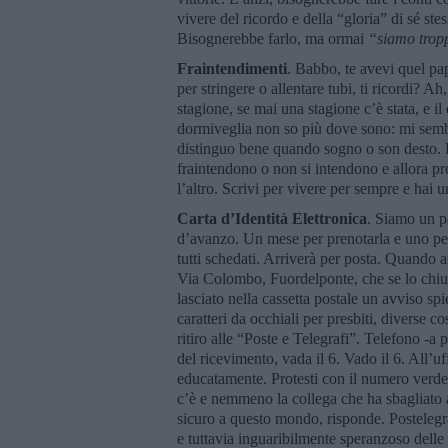
vivere del ricordo e della “gloria” di sé stes
Bisognerebbe farlo, ma ormai
“
siamo trop
Fraintendimenti
. Babbo, te avevi quel pa
per stringere o allentare tubi, ti ricordi? A
stagione, se mai una stagione c’è stata, e il
dormiveglia non so più dove sono: mi sembr
distinguo bene quando sogno o son desto. 
fraintendono o non si intendono e allora pr
l’altro. Scrivi per vivere per sempre e hai
Carta d
’
Identità Elettronica
. Siamo un p
d’avanzo. Un mese per prenotarla e uno per
tutti schedati. Arriverà per posta. Quando a
Via Colombo, Fuordelponte, che se lo chiu
lasciato nella cassetta postale un avviso sp
caratteri da occhiali per presbiti, diverse c
ritiro alle “Poste e Telegrafi”. Telefono -a
del ricevimento, vada il 6. Vado il 6. All’uf
educatamente. Protesti con il numero verde, 
c’è e nemmeno la collega che ha sbagliato 
sicuro a questo mondo, risponde. Postelegr
e tuttavia inguaribilmente speranzoso delle