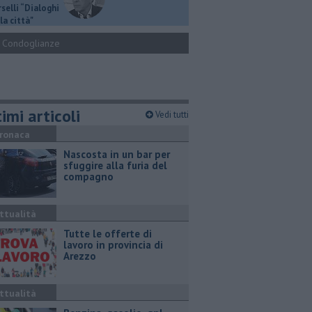
selli “Dialoghi
la città"
Condoglianze
imi articoli
Vedi tutti
ronaca
Nascosta in un bar per
sfuggire alla furia del
compagno
ttualità
​Tutte le offerte di
lavoro in provincia di
Arezzo
ttualità