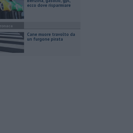
​Benzina, gasolio, gpl,
ecco dove risparmiare
ronaca
Cane muore travolto da
un furgone pirata