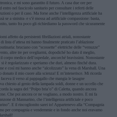
ttronica, e mi sono garantito il futuro. A casa due ore per
ed entro nel fascicolo sanitario per consultare i referti delle
ruzioni o per il caso. Ma forse anche l’intelligenza artificiale ha
issà se a sinistra- e s’è mossa ad artificiale compassione: basta,
nito, tanto fra poco gli richiediamo la password che sicuramente
omi affetto da persistenti fibrillazioni atriali, nonostante
di lista d’attesa mi hanno finalmente praticato l’ablazione
utinaria: bruciano con “scossette” elettriche delle “venuzze”
ento, altre tre per svegliarmi, dopodiché ho dato il meglio,
il corpo medico dell’ospedale, ancorché bravissimi. Nonostante
o” si è regolarizzato e speriamo che duri, almeno finché dura.
ne e così mi hanno anche “alcolizzato” la vena di Marshall. Una
 donato il mio cuore alla scienza! E m’intenerisce. Mi ricorda
 faceva il verso al pappagallo che mangia le lasagne
eva chiesto al genio della lampada soldi, donne e un uccello che
ricorda la sagra del “Polpo bria’o” di Caletta, quando ancora
ene. Che poi ancora ce ne vogliano, a modo nostro. E mi fa
anzone di Mannarino, che l’intelligenza artificiale e poco
ino”. E il rincoglionito sarei io! Appartenevo alla “Compagnia
amo per compagnia e vendemmie e in fondo anche noi eravamo
arshall!