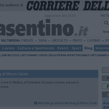
alla audience di
o
Aggiornato alle 18:50
METE
Vene
VALTIBERINA
FIRENZE
SIENA
GROSSETO
PRATO
LIVORNO
PI
Lavoro
Cultura e Spettacolo
Eventi
Sport
Blog
Intervi
L SAN NICCOLÒ
CHITIGNANO
CHIUSI DELLA VERNA
MONTEMIGNAIO
ORTIGNANO-
 di Marco Celati
vive in Valdera, a Pontedera. Gli piace scrivere, ma non è
scrive.
Q
Vedi tutti gli articoli del blog di Marco Celati
A L
di 