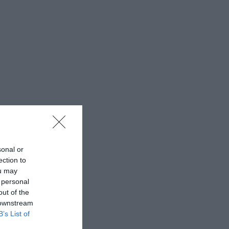
sonal or
ection to
ou may
 personal
out of the
 downstream
B’s List of