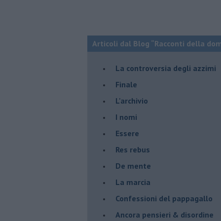
Articoli dal Blog “Racconti della do
La controversia degli azzimi
Finale
L'archivio
I nomi
Essere
Res rebus
De mente
La marcia
Confessioni del pappagallo
Ancora pensieri & disordine