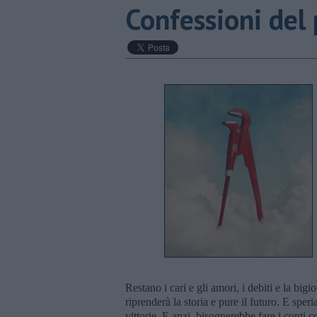
Confessioni del
Restano i cari e gli amori, i debiti e la bigi
riprenderà la storia e pure il futuro. E sper
vittorie. E anzi, bisognerebbe fare i conti c