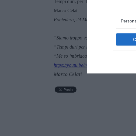
Tempi duri, per il cinghiale classico.
Marco Celati
Pontedera, 24 Maggio 2026
Persona
_______________________
“
Siamo troppo vecchi per crescere”, citazi
“Tempi duri per il cinghiale classico”, o “
“
Me so
‘
mbriacato” di Alessandro Mannari
https://youtu.be/moLwYtu31ZQ?is=m9
Marco Celati