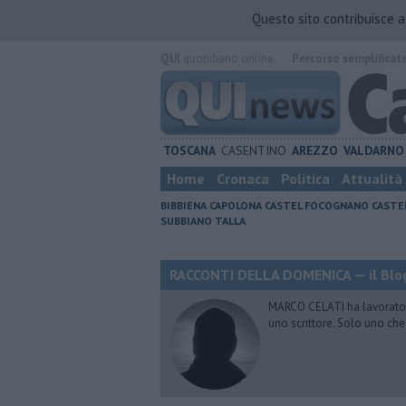
Questo sito contribuisce 
QUI
quotidiano online.
Percorso semplificat
TOSCANA
CASENTINO
AREZZO
VALDARNO
Home
Cronaca
Politica
Attualità
BIBBIENA
CAPOLONA
CASTEL FOCOGNANO
CASTE
SUBBIANO
TALLA
RACCONTI DELLA DOMENICA — il Blog
MARCO CELATI ha lavorato e 
uno scrittore. Solo uno che 