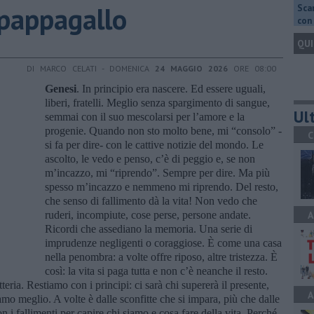
 pappagallo
Scar
con 
QUI
DI MARCO CELATI - DOMENICA
24 MAGGIO 2026
ORE 08:00
Genesi
. In principio era nascere. Ed essere uguali,
liberi, fratelli. Meglio senza spargimento di sangue,
Ult
semmai con il suo mescolarsi per l’amore e la
progenie. Quando non sto molto bene, mi “consolo” -
C
si fa per dire- con le cattive notizie del mondo. Le
ascolto, le vedo e penso, c’è di peggio e, se non
m’incazzo, mi “riprendo”. Sempre per dire. Ma più
spesso m’incazzo e nemmeno mi riprendo. Del resto,
che senso di fallimento dà la vita! Non vedo che
ruderi, incompiute, cose perse, persone andate.
A
Ricordi che assediano la memoria. Una serie di
imprudenze negligenti o coraggiose. È come una casa
nella penombra: a volte offre riposo, altre tristezza. È
così: la vita si paga tutta e non c’è neanche il resto.
otteria. Restiamo con i principi: ci sarà chi supererà il presente,
A
iamo meglio. A volte è dalle sconfitte che si impara, più che dalle
on i fallimenti per capire chi siamo e cosa fare della vita. Perché