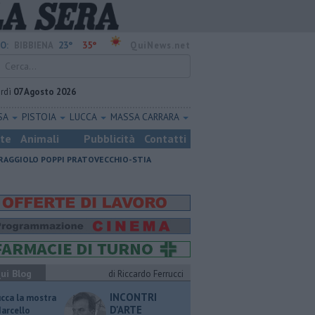
23°
35°
O:
BIBBIENA
QuiNews.net
rdì
07 Agosto 2026
SA
PISTOIA
LUCCA
MASSA CARRARA
ste
Animali
Pubblicità
Contatti
RAGGIOLO
POPPI
PRATOVECCHIO-STIA
ui Blog
di Riccardo Ferrucci
INCONTRI
ucca la mostra
D'ARTE
Marcello