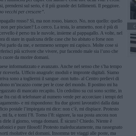
si, prendersi sul serio, è il più grande dei fallimenti. Il peggiore.
po vecchi per crescere”.
ppagallo rosso? Sì, ma non rosso, bianco. No, non quello: quello
C
h, non per pisciare? Lo cerco. La testa, lo ammetto, non è più di
 cervello è perso tra le nuvole, insieme al pappagallo. A volte, nel
a di stare in qualcuna delle case che ho abitato o forse non
Poi parlo da me, e nemmeno sempre mi capisco. Molte cose si
eferisci più scrivere che vivere, pur facendo male sia l’uno che
 un cuore da morire domani.
aese informatizzato e avanzato. Anche nel senso che s’ha tempo
 riceverla. Ufficio anagrafe: moduli e impronte digitali. Siamo
rriva sono a togliermi il sangue -non tutto- al Centro prelievi di
dono m’incazzo come per le cose del mondo. Il postino mi ha
iegazzato di mancato recapito. Un cedolino su cui sono scritte, in
ose fra cui di telefonare al numero verde per accorciare i tempi del
 pagamento- e mi rispondono: fra due giorni lavorativi dalla data
ficio postale l’impiegata mi dice: non c’è, mi dispiace. Protesto
mi fa, e torni l’8. Torno l’8: signore, la sua posta ancora non
a dirle il giorno, venga domani. È sicuro? Chiedo. Niente è
afonici e pure filosofi! Protesto maleducatamente, ma rassegnato
 sorti risolutive del domani. Insomma tre viaggi alle poste, ma