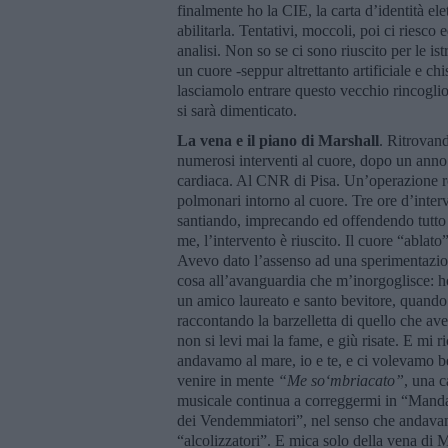
finalmente ho la CIE, la carta d’identità ele
abilitarla. Tentativi, moccoli, poi ci riesco 
analisi. Non so se ci sono riuscito per le ist
un cuore -seppur altrettanto artificiale e ch
lasciamolo entrare questo vecchio rincoglio
si sarà dimenticato.
La vena e il piano di Marshall
. Ritrovand
numerosi interventi al cuore, dopo un anno 
cardiaca. Al CNR di Pisa. Un’operazione ro
polmonari intorno al cuore. Tre ore d’interv
santiando, imprecando ed offendendo tutto 
me, l’intervento è riuscito. Il cuore “ablat
Avevo dato l’assenso ad una sperimentazio
cosa all’avanguardia che m’inorgoglisce: ho
un amico laureato e santo bevitore, quando
raccontando la barzelletta di quello che av
non si levi mai la fame, e giù risate. E mi 
andavamo al mare, io e te, e ci volevamo b
venire in mente
“
Me so
‘
mbriacato”
, una c
musicale continua a correggermi in “Mandar
dei Vendemmiatori”, nel senso che andav
“alcolizzatori”. E mica solo della vena di M